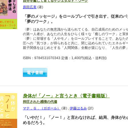
自分を癒して育てるゲシュタルト・ワーク
原田広美
(著)
「夢のメッセージ」をロールプレイで引き出す、従来のパ
「夢のワーク」。
〈夢〉はあなたの無意識から送られてくる、自己成長のためのメッ
の第一人者が、あなたの人生をひらく様々な「癒しのワーク」と実
〈夢〉に登場する「人やモノ」をロールプレイすることで、あなた
圧への「気づき」が得られると共に、閉じ込められていたエネルギ
親子関係をはじめとする「人間関係」全般が楽になり、「人生の夢
ISBN：9784531070343 定価：1,400円
(税込・送料別)
身体が「ノー」と言うとき〈電子書籍版〉
抑圧された感情の代価
マテ，Ｇ．（ガボール）
(著)
,
伊藤はるみ
(訳)
「いやだ！」「ノー！」と言わなければ、結局、身体がわ
めるだろう。