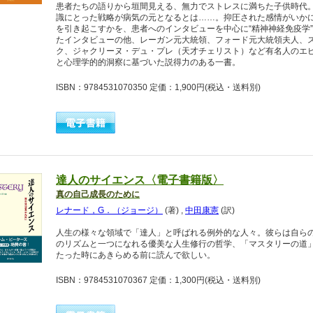
患者たちの語りから垣間見える、無力でストレスに満ちた子供時代
識にとった戦略が病気の元となるとは……。抑圧された感情がいか
を引き起こすかを、患者へのインタビューを中心に“精神神経免疫学
たインタビューの他、レーガン元大統領、フォード元大統領夫人、
ク、ジャクリーヌ・デュ・プレ（天才チェリスト）など有名人のエ
と心理学的的洞察に基づいた説得力のある一書。
ISBN：9784531070350 定価：1,900円
(税込・送料別)
達人のサイエンス〈電子書籍版〉
真の自己成長のために
レナード，G．（ジョージ）
(著)
,
中田康憲
(訳)
人生の様々な領域で「達人」と呼ばれる例外的な人々。彼らは自ら
のリズムと一つになれる優美な人生修行の哲学、「マスタリーの道
たった時にあきらめる前に読んで欲しい。
ISBN：9784531070367 定価：1,300円
(税込・送料別)