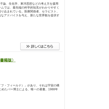
量子論、生化学、東洋思想などの考え方を援用
ラムでは、最先端の科学的知見がわかりやすく
盛り込まれている。医療関係者、セラピスト、
益なアドバイスを与え、新たな世界観を提供す
書籍版〉
イフ・フィールド）」があり、それは宇宙の構
めたバー博士による、唯一の著書。1988年
。