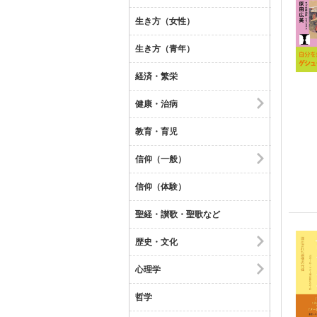
生き方（女性）
生き方（青年）
経済・繁栄
健康・治病
教育・育児
信仰（一般）
信仰（体験）
聖経・讃歌・聖歌など
歴史・文化
心理学
哲学