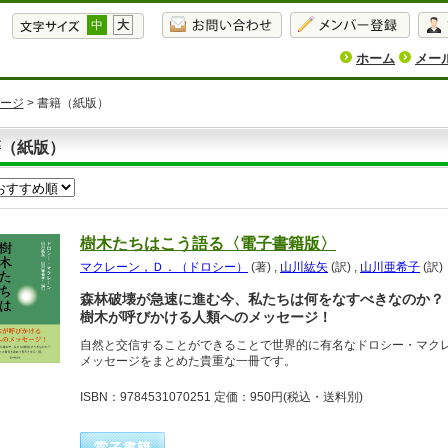
中
大
ホーム
メー
ージ
> 書籍（紙版）
籍（紙版）
樹木たちはこう語る〈電子書籍版〉
マクレーン，Ｄ．（ドロシー）
(著)
,
山川紘矢
(訳)
,
山川亜希子
(訳)
森林破壊が急速に進む今、私たちは何をなすべきなのか？
樹木が呼びかける人類へのメッセージ！
自然と交信することができることで世界的に有名なドロシー・マクレ
メッセージをまとめた貴重な一冊です。
ISBN：9784531070251 定価：950円
(税込・送料別)