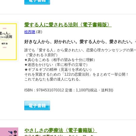
愛する人に愛される法則〈電子書籍版〉
植西聰
(著)
好きな人から、好かれたい。愛する人から、愛されたい。
誰でも「愛する人」から愛されたい。恋愛心理カウンセリングの第
（“愛される３原則”）
★真心をこめる（相手の望みを十分に理解）
★迷惑をかけない（常に相手の立場で）
★ギブ＆ギブの精神（見返りを求めない）
それを実践するための「122の恋愛法則」をまとめて一挙公開！
これであなたも愛の達人になれる。
ISBN：9784531070312 定価：1,100円
(税込・送料別)
やさしさの夢療法〈電子書籍版〉