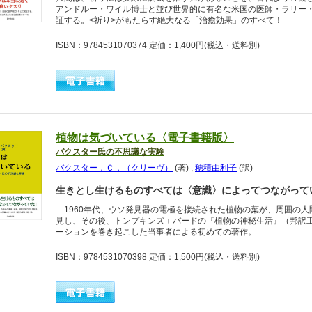
アンドルー・ワイル博士と並び世界的に有名な米国の医師・ラリー
証する。<祈り>がもたらす絶大なる「治癒効果」のすべて！
ISBN：9784531070374 定価：1,400円
(税込・送料別)
植物は気づいている〈電子書籍版〉
バクスター氏の不思議な実験
バクスター，Ｃ．（クリーヴ）
(著)
,
穂積由利子
(訳)
生きとし生けるものすべては〈意識〉によってつながって
1960年代、ウソ発見器の電極を接続された植物の葉が、周囲の人
見し、その後、トンプキンズ＋バードの『植物の神秘生活』（邦訳
ーションを巻き起こした当事者による初めての著作。
ISBN：9784531070398 定価：1,500円
(税込・送料別)