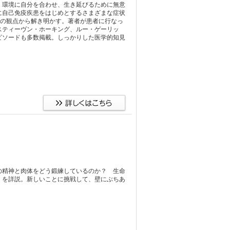
。環境に自分を合わせ、生き延びるために無意
に自己免疫疾患をはじめとするさまざまな症状
”の観点から解き明かす。著者が患者に行なっ
スティーヴン・ホーキング、ルー・ゲーリッ
ピソードも多数掲載。しっかりした医学的知見
の精神と肉体をどう鍛練しているのか？ 生命
」を詳説。新しいことに挑戦して、壁にぶちあ