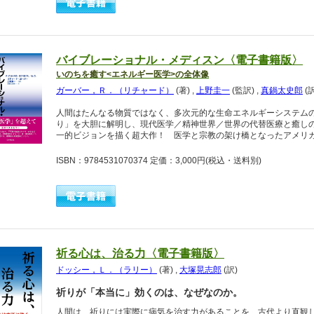
バイブレーショナル・メディスン〈電子書籍版〉
いのちを癒す<エネルギー医学>の全体像
ガーバー，Ｒ．（リチャード）
(著)
,
上野圭一
(監訳)
,
真鍋太史郎
(
人間はたんなる物質ではなく、多次元的な生命エネルギーシステム
り」を大胆に解明し、現代医学／精神世界／世界の代替医療と癒し
一的ビジョンを描く超大作！ 医学と宗教の架け橋となったアメリ
ISBN：9784531070374 定価：3,000円
(税込・送料別)
祈る心は、治る力〈電子書籍版〉
ドッシー，Ｌ．（ラリー）
(著)
,
大塚晃志郎
(訳)
祈りが「本当に」効くのは、なぜなのか。
人間は、祈りには実際に病気を治す力があることを、古代より直観