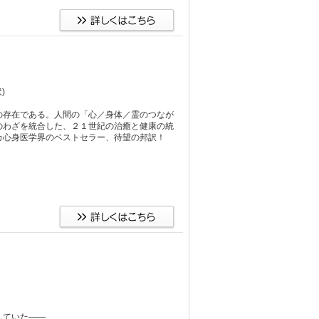
訳)
の存在である。人間の「心／身体／霊のつなが
のわざを統合した、２１世紀の治癒と健康の統
カ心身医学界のベストセラー、待望の邦訳！
していた――