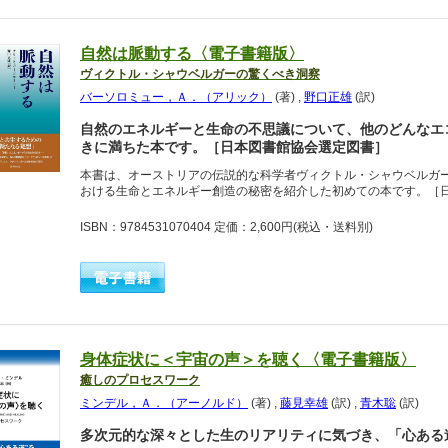
自然は脈動する〈電子書籍版〉
ヴィクトル・シャウベルガーの驚くべき洞察
バーソロミュー，Ａ．（アリック）
(著)
,
野口正雄
(訳)
自然のエネルギーと生命の不思議について、他のどんなエ
きに満ちた本です。［日本図書館協会選定図書］
本書は、オーストリアの伝説的な科学者ヴィクトル・シャウベルガー（
おける生命とエネルギー創造の秘密を紹介した初めての本です。［
ISBN：9784531070404 定価：2,600円
(税込・送料別)
身体症状に＜宇宙の声＞を聴く〈電子書籍版〉
癒しのプロセスワーク
ミンデル，Ａ．（アーノルド）
(著)
,
藤見幸雄
(訳)
,
青木聡
(訳)
多次元的な深々とした生のリアリティに気づき、「心ある