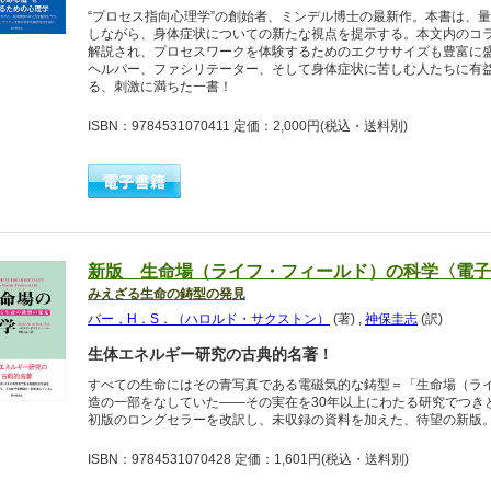
“プロセス指向心理学”の創始者、ミンデル博士の最新作。本書は、
しながら、身体症状についての新たな視点を提示する。本文内のコ
解説され、プロセスワークを体験するためのエクササイズも豊富に
ヘルパー、ファシリテーター、そして身体症状に苦しむ人たちに有
る、刺激に満ちた一書！
ISBN：9784531070411 定価：2,000円
(税込・送料別)
新版 生命場（ライフ・フィールド）の科学〈電子
みえざる生命の鋳型の発見
バー，H．S．（ハロルド・サクストン）
(著)
,
神保圭志
(訳)
生体エネルギー研究の古典的名著！
すべての生命にはその青写真である電磁気的な鋳型＝「生命場（ラ
造の一部をなしていた――その実在を30年以上にわたる研究でつきと
初版のロングセラーを改訳し、未収録の資料を加えた、待望の新版
ISBN：9784531070428 定価：1,601円
(税込・送料別)