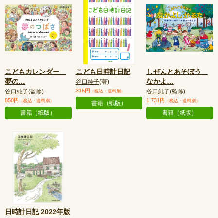
こどもカレンダー
こども日時計日記
しぜんとあそぼう
夢の
…
なかよ
…
谷口純子
(著)
315円
谷口純子
(監修)
谷口純子
(監修)
（税込・送料別）
850円
1,731円
（税込・送料別）
（税込・送料別）
書籍（紙版）
書籍（紙版）
書籍（紙版）
日時計日記 2022年版