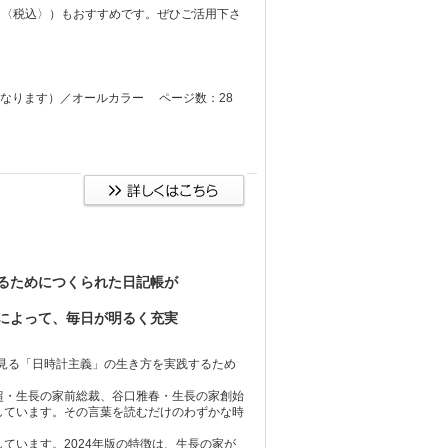
円〈税込〉）もおすすめです。ぜひご活用下さ
A3」になります）／オールカラー ページ数：28
るためにつくられた日記帳が
によって、毎日が明るく充実
見る「日時計主義」の生き方を実践するため
・生長の家前総裁、谷口雅春・生長の家創始
しています。その言葉を読むだけのわずかな時
います。2024年版の特徴は、生長の家が