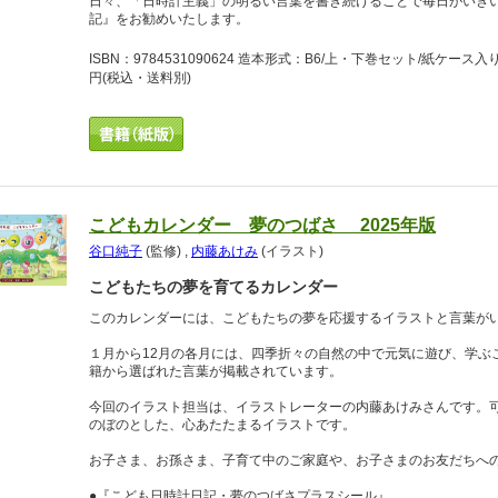
日々、「日時計主義」の明るい言葉を書き続けることで毎日がいき
記』をお勧めいたします。
ISBN：9784531090624 造本形式：B6/上・下巻セット/紙ケー
円
(税込・送料別)
こどもカレンダー 夢のつばさ 2025年版
谷口純子
(監修)
,
内藤あけみ
(イラスト)
こどもたちの夢を育てるカレンダー
このカレンダーには、こどもたちの夢を応援するイラストと言葉が
１月から12月の各月には、四季折々の自然の中で元気に遊び、学ぶ
籍から選ばれた言葉が掲載されています。
今回のイラスト担当は、イラストレーターの内藤あけみさんです。
のぼのとした、心あたたまるイラストです。
お子さま、お孫さま、子育て中のご家庭や、お子さまのお友だちへ
●『こども日時計日記・夢のつばさプラスシール』