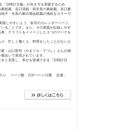
見る「日時計主義」の生き方を実践するため
の家総裁、谷口清超・前生長の家総裁、谷口雅
口純子・生長の家白鳩会総裁の挿絵をカラーで
実践しやすいよう、各月のカレンダーページ
ていることです。また、その実践が記録しやす
転車、クラフトをイメージした３つのマークを
り、忙しく働く人、料理をしたことがない人
家・山口哲司（やまぐち・てつし）さんが描
い風合いで表現されています。
いきと充実し、幸せを実感できる『日時計日
ケース入り ページ数：216ページ×2冊 定価：