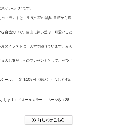
言葉がいっぱいです。
ちのイラストと、生長の家の聖典･書籍から選
かな自然の中で、自由に舞い遊ぶ、可愛いこど
各月のイラストに一人ずつ隠れています。みん
さまのお友だちへのプレゼントとして、ぜひお
シール』（定価105円〈税込〉）もおすすめ
A3」になります）／オールカラー ページ数：28