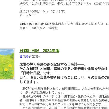
別売の『こども日時計日記・夢のつばさプラスシール』（定価105
い。
壁にかける際は「A3」になります）
オールカラー
ISBN：9784531041305 造本形式：A4判（壁にかける際は「
定価：1,000円
(税込・送料別)
日時計日記 2024年版
谷口純子
(監修)
太陽の輝く時刻のみを記録する日時計――。
そんな日時計と同様、毎日の明るい出来事や希望を記録す
『日時計日記』です。
日々、明るい言葉を書き続けることにより、その言葉の力
してきます。
2007年から毎年発刊されている同日記帳は、人生の光明面のみを
に、多くの方に愛用されています。
各月の扉や毎日のページには、谷口雅宣・生長の家総裁、谷口清超
者、谷口純子・生長の家白鳩会総裁の著書から抜粋した言葉を掲載
間で、生長の家の説く真理のエッセンスを学ぶことができます。
また各月の扉には、谷口純子・生長の家白鳩会総裁の挿絵を掲載して