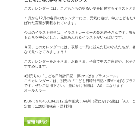
こどもたちの夢を育てるカレンダー
このカレンダーには、こどもたちの明るい夢を応援するイラストと
１月から12月の各月のカレンダーには、元気に遊び、学ぶこどもた
ばれた言葉が掲載されています。
今回のイラスト担当は、イラストレーターの鈴木純子さんです。豊
もたちを中心とした、元気あふれるイラストがいっぱいです。
今回、このカレンダーには、表紙に一列に並んだ虹の小人たちが、
なで見つけてみましょう！
このカレンダーをお子さま、お孫さま、子育て中のご家庭や、お子
すすめします。
●別売りの『こども日時計日記・夢のつばさプラスシール』
このカレンダーには、別売の『こども日時計日記・夢のつばさプラス
です。ぜひご活用下さい。 壁にかける際は「A3」になります
オールカラー
ISBN：9784531041312 造本形式：A4判（壁にかける際は「
定価：1,200円
(税込・送料別)