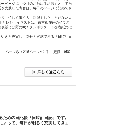
ダーページに「今月のお勧め生活法」として当
活を実践した内容は、毎日のページに記録でき
り、忙しく働く人、料理をしたことがない人
ストとレシピイラストは、東京都在住のイラス
巻表紙には野に咲くタンポポを、下巻表紙には
いきと充実し、幸せを実感できる『日時計日
ス入り ページ数：216ページ×２冊 定価：950
るための日記帳『日時計日記』です。
によって、毎日が明るく充実してきま