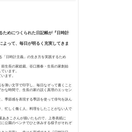
るためにつくられた日記帳が『日時計
によって、毎日が明るく充実してきま
見る「日時計主義」の生き方を実践するため
・前生長の家総裁、谷口雅春・生長の家創始
しています。
ています。
葉を薄い文字で印字し、毎日なぞって書くこと
ずかな時間で、生長の家の説く真理のエッセン
と。季節感を表現する季語を使って俳句を詠ん
り、忙しく働く人、料理をしたことがない人で
秋葉あきこさんが描いたもので、上巻表紙に
夜に公園のベンチでひと休みする様子がそれぞ