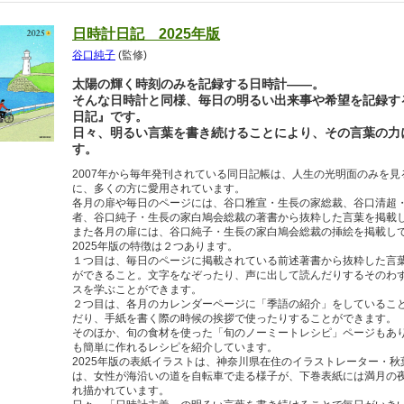
日時計日記 2025年版
谷口純子
(監修)
太陽の輝く時刻のみを記録する日時計――。
そんな日時計と同様、毎日の明るい出来事や希望を記録す
日記』です。
日々、明るい言葉を書き続けることにより、その言葉の力
す。
2007年から毎年発刊されている同日記帳は、人生の光明面のみを
に、多くの方に愛用されています。
各月の扉や毎日のページには、谷口雅宣・生長の家総裁、谷口清超
者、谷口純子・生長の家白鳩会総裁の著書から抜粋した言葉を掲載
また各月の扉には、谷口純子・生長の家白鳩会総裁の挿絵を掲載し
2025年版の特徴は２つあります。
１つ目は、毎日のページに掲載されている前述著書から抜粋した言
ができること。文字をなぞったり、声に出して読んだりするそのわ
スを学ぶことができます。
２つ目は、各月のカレンダーページに「季語の紹介」をしているこ
だり、手紙を書く際の時候の挨拶で使ったりすることができます。
そのほか、旬の食材を使った「旬のノーミートレシピ」ページもあ
も簡単に作れるレシピを紹介しています。
2025年版の表紙イラストは、神奈川県在住のイラストレーター・
は、女性が海沿いの道を自転車で走る様子が、下巻表紙には満月の
れ描かれています。