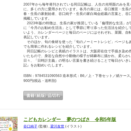
2007年から毎年発刊されている同日記帳は、人生の光明面のみを
に、多くの方に愛用されています。各月の扉には、谷口雅宣・生長
春・生長の家創始者、谷口純子・生長の家白鳩会総裁の言葉と、谷
掲載しています。
2023年版の特徴は、生長の家が推奨している「倫理的な生活」が
に「今月のお勧め生活法」として季節に寄り添った生活法を紹介し
いよう、カレンダーページと毎日のページにはそれぞれ、菜園、自
表記しています。
そのほか、旬の食材を使った「旬のノーミートレシピ」ページもあ
でも簡単に作れるレシピを紹介しています。
同日記帳のレシピと表紙のイラストは、大阪府在住で手描き染め作
いたもので、身近な自然や小動物の様子が綿麻布に描かれ、柔らか
日々、「日時計主義」の明るい言葉を書き続けることで毎日がいき
記』をお勧めいたします。
ISBN：9784531090563 造本形式：B6／上・下巻セット／紙
900円
(税込・送料別)
こどもカレンダー 夢のつばさ 令和5年版
谷口純子
(監修)
,
梁川友世
(イラスト)