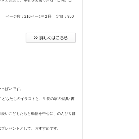
いきと充実し、幸せを実感できる『日時計日
ス入り ページ数：216ページ×２冊 定価：950
いっぱいです。
こどもたちのイラストと、生長の家の聖典･書
可愛いこどもたちと動物を中心に、のんびりほ
のプレゼントとして、おすすめです。