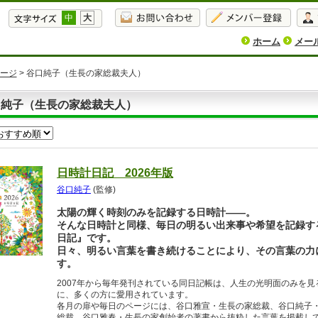
中
大
ホーム
メー
ージ
> 谷口純子（生長の家総裁夫人）
口純子（生長の家総裁夫人）
日時計日記 2026年版
谷口純子
(監修)
太陽の輝く時刻のみを記録する日時計――。
そんな日時計と同様、毎日の明るい出来事や希望を記録す
日記』です。
日々、明るい言葉を書き続けることにより、その言葉の力
す。
2007年から毎年発刊されている同日記帳は、人生の光明面のみを
に、多くの方に愛用されています。
各月の扉や毎日のページには、谷口雅宣・生長の家総裁、谷口純子
総裁、谷口雅春・生長の家創始者の著書から抜粋した言葉を掲載し