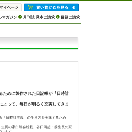
ルマガジン
月刊誌 見本ご請求
目録ご請求
るために製作された日記帳が『日時計
によって、毎日が明るく充実してきま
見る「日時計主義」の生き方を実践するため
・生長の家白鳩会総裁、谷口清超・前生長の家
ています。