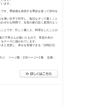
ています。
とです。季節感を表現する季語を使って俳句を
す。
葉を薄い文字で印字し、毎日なぞって書くこと
のわずかな時間で、生長の家の説く真理のエッ
ることです。忙しく働く人、料理をしたことが
高橋三千男さんが描いたもので、草花や木の
」をテーマに描かれています。
いきと充実し、幸せを実感できる『日時計日
ケース入り ページ数：216ページ×２冊 定価：