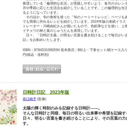
推奨している「倫理的な生活」が実践しやすいよう、各月のカレン
月や季節に応じた生活法を紹介していることです。この倫理的な生
るようになっています。
そのほか、旬の食材を使った「旬のノーミートレシピ」ページもあ
でも簡単に作れるレシピを紹介しています。2024年版の表紙イラ
トレーター・川崎由紀さんが描いたもので、色鉛筆などを使い、上
イチョウの林と葉のじゅうたんを表現しています。
日々、「日時計主義」の明るい言葉を書き続けることで毎日がいき
記』をお勧めいたします。
ISBN：9784531090594 造本形式：B6/上・下巻セット/紙ケー
円
(税込・送料別)
日時計日記 2023年版
谷口純子
(監修)
太陽の輝く時刻のみを記録する日時計――。
そんな日時計と同様、毎日の明るい出来事や希望を記録す
日々、明るい言葉を書き続けることにより、その言葉の力
す。