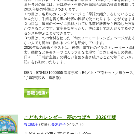
また各月の扉には、谷口純子・生長の家白鳩会総裁の挿絵を掲載し
2026年版の特徴は３つあります。
１つ目は、各月のカレンダーページに「季語の紹介」をしているこ
詠んだり、手紙を書く際の時候の挨拶で使ったりすることができま
２つ目は、毎日のページに掲載されている前述著書から抜粋した言
ができることです。文字をなぞったり、声に出して読んだりするそ
センスを学ぶことができます。
３つ目は、旬の食材を使った「旬のノーミートレシピ」ページがあ
ない人でも簡単に作れるレシピを紹介しています。
2026年版の表紙イラストは、神奈川県在住のイラストレーター・
実、動物などをモチーフにカラフルな表現で「自然と暮らしの共生
日々、「日時計主義」の明るい言葉を書き続けることで毎日がいき
記』をお勧めいたします。
ISBN：9784531090655 造本形式：B6／上・下巻セット／紙
1,100円
(税込・送料別)
こどもカレンダー 夢のつばさ 2026年版
谷口純子
(監修)
,
鈴木純子
(イラスト)