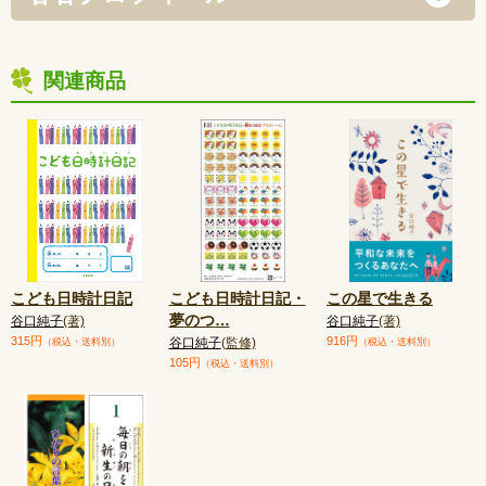
関連商品
こども日時計日記
こども日時計日記・
この星で生きる
夢のつ
…
谷口純子
(著)
谷口純子
(著)
315円
916円
谷口純子
(監修)
（税込・送料別）
（税込・送料別）
105円
（税込・送料別）