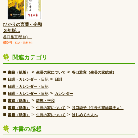
ひかりの言葉＜令和
３年版
…
谷口雅宣(監修) …
650円
（税込・送料別）
関連カテゴリ
■
>
>
書籍（紙版）
生長の家について
谷口雅宣（生長の家総裁）
■
>
日訓・カレンダー・日記
日訓
■
日訓・カレンダー・日記
■
>
日訓・カレンダー・日記
カレンダー
■
>
書籍（紙版）
環境・平和
■
>
>
書籍（紙版）
生長の家について
谷口純子（生長の家総裁夫人）
■
>
>
書籍（紙版）
生長の家について
はじめての人へ
本書の感想