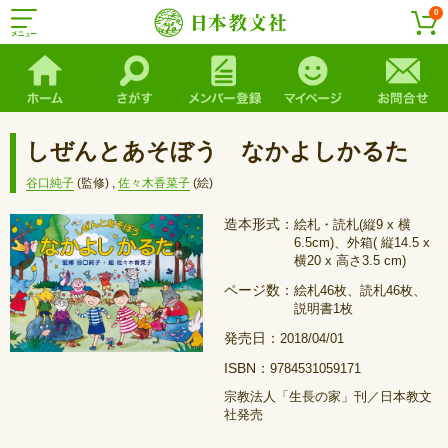
0
しぜんとあそぼう なかよしかるた
谷口純子
(監修)
,
佐々木香菜子
(絵)
造本形式：
絵札・読札(縦9 x 横
6.5cm)、外箱( 縦14.5 x
横20 x 高さ3.5 cm)
ページ数：
絵札46枚、読札46枚、
説明書1枚
発売日：
2018/04/01
ISBN：
9784531059171
宗教法人「生長の家」刊／日本教文
社発売