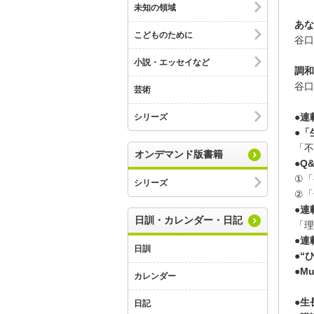
未知の領域
あな
こどものために
谷口
小説・エッセイなど
調和
谷口
芸術
●連載
シリーズ
●「
「不
オンデマンド版書籍
●Q
①「
シリーズ
②「
●連
日訓・カレンダー・日記
「理
●連
日訓
●“ひ
●Mu
カレンダー
●生
日記