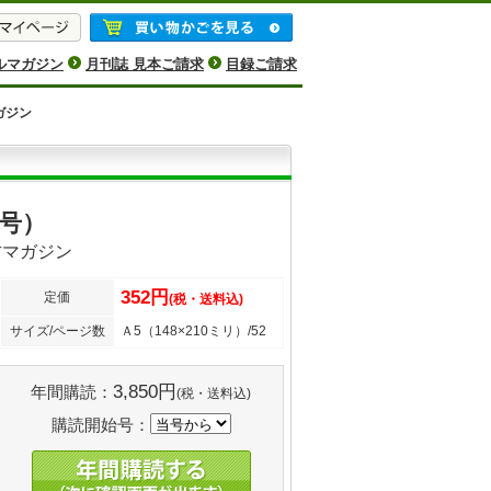
ルマガジン
月刊誌 見本ご請求
目録ご請求
ガジン
月号）
方マガジン
352円
定価
(税・送料込)
サイズ/ページ数
Ａ5（148×210ミリ）/52
3,850円
年間購読：
(税・送料込)
購読開始号：