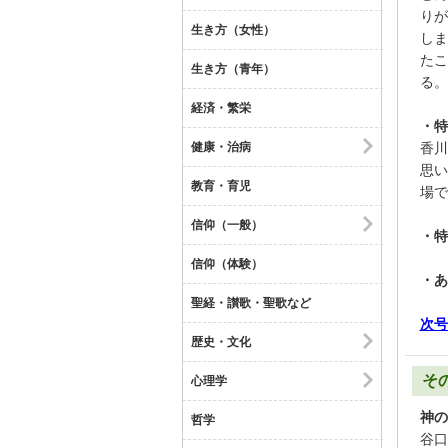
りが
生き方（女性）
しま
たこ
生き方（青年）
る。
経済・繁栄
・特
健康・治病
香川
思い
教育・育児
場で
信仰（一般）
・特
信仰（体験）
・あ
聖経・讃歌・聖歌など
次号
歴史・文化
そ
心理学
神の
哲学
谷口