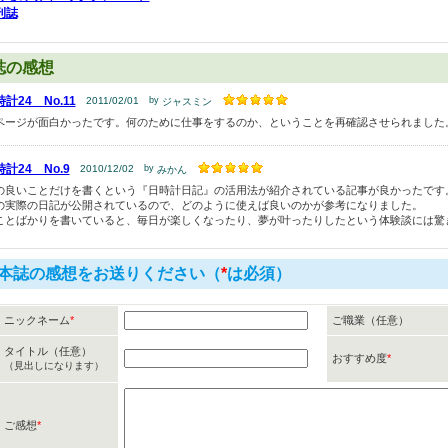
刊誌
誌の感想
計24 No.11
2011/02/01
by
ジャスミン
ページが面白かったです。何のために仕事をするのか、ということを再確認させられました
計24 No.9
2010/12/02
by
みかん
の良いことだけを書くという『日時計日記』の活用法が紹介されている記事が良かったです
の実際の日記が公開されているので、どのように使えば良いのかが参考になりました。
ことばかりを書いていると、毎日が楽しくなったり、夢が叶ったりしたという体験談には驚
本誌の感想をお送りください（
*
は必須）
ニックネーム
*
ご職業（任意）
タイトル（任意）
おすすめ度
*
（見出しになります）
ご感想
*