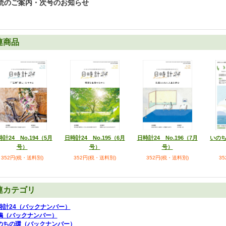
読のご案内・次号のお知らせ
連商品
計24 No.194（5月
日時計24 No.195（6月
日時計24 No.196（7月
いのち
号）
号）
号）
352円(税・送料別)
352円(税・送料別)
352円(税・送料別)
3
連カテゴリ
時計24（バックナンバー）
鳩（バックナンバー）
のちの環（バックナンバー）