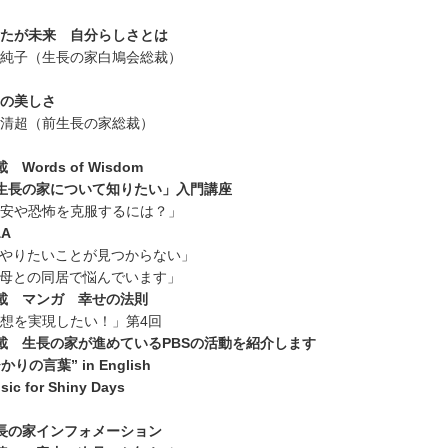
たが未来 自分らしさとは
純子（生長の家白鳩会総裁）
の美しさ
清超（前生長の家総裁）
 Words of Wisdom
生長の家について知りたい」入門講座
安や恐怖を克服するには？」
&A
やりたいことが見つからない」
母との同居で悩んでいます」
載 マンガ 幸せの法則
想を実現したい！」第4回
載 生長の家が進めているPBSの活動を紹介します
かりの言葉” in English
sic for Shiny Days
長の家インフォメーション