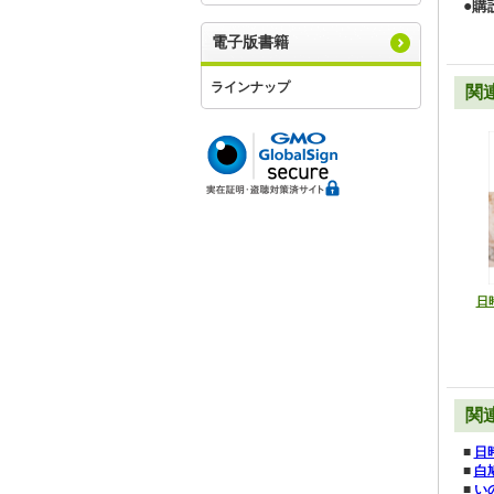
●購
電子版書籍
ラインナップ
関
日時
関
■
日
■
白
■
い