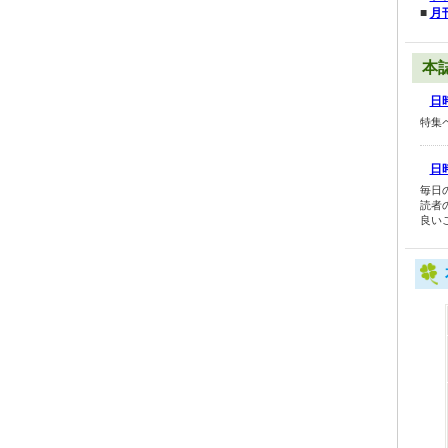
■
月
本
日時
特集
日時
毎日
読者
良い