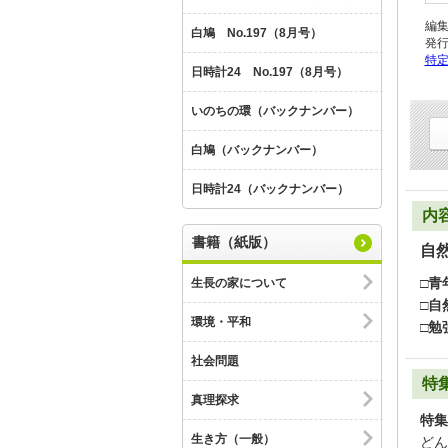
編
白鳩 No.197（8月号）
発
特
日時計24 No.197（8月号）
いのちの環（バックナンバー）
白鳩（バックナンバー）
日時計24（バックナンバー）
内
書籍（紙版）
自
□青
生長の家について
□自
環境・平和
□勉
社会問題
特
真理探求
特集
生き方（一般）
どん