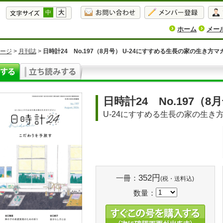
中
大
ホーム
メー
ージ
>
月刊誌
>
日時計24 No.197（8月号） U-24にすすめる生長の家の生き方マ
日時計24 No.197（8
U-24にすすめる生長の家の生き
352円
一冊：
(税・送料込)
数量：