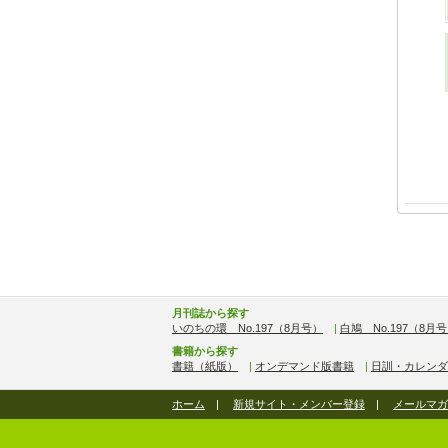
月刊誌から探す
いのちの環 No.197（8月号）
|
白鳩 No.197（8月
書籍から探す
書籍（紙版）
|
オンデマンド版書籍
|
日訓・カレンダ
ホーム
|
新規サイト・メンバー登録
|
メールマガ