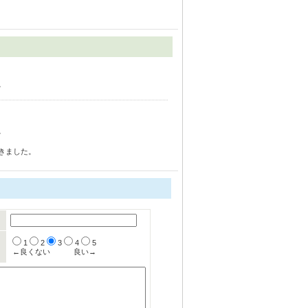
。
。
きました。
1
2
3
4
5
←良くない
良い→