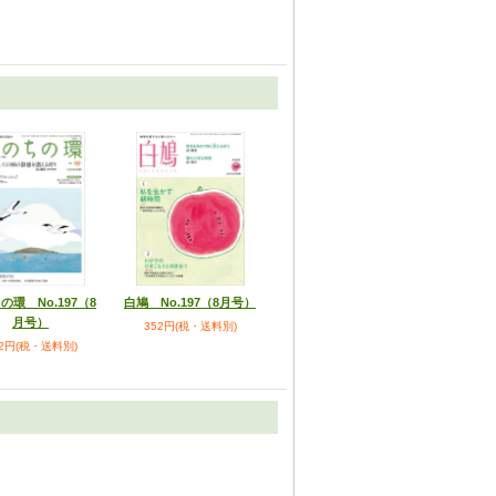
の環 No.197（8
白鳩 No.197（8月号）
月号）
352円(税・送料別)
52円(税・送料別)