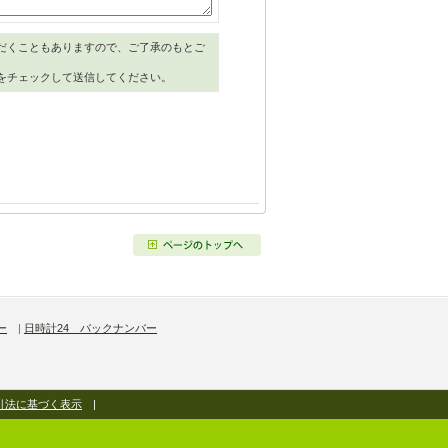
だくこともありますので、ご了承のもとご
をチェックして送信してください。
ー
|
日時計24 バックナンバー
引法に基づく表示
|