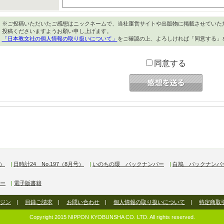
※ご投稿いただいたご感想はニックネームで、当社運営サイトや出版物に掲載させていた
投稿くださいますようお願い申し上げます。
「日本教文社の個人情報の取り扱いについて」
をご確認の上、よろしければ「同意する」
同意する
号）
|
日時計24 No.197（8月号）
|
いのちの環 バックナンバー
|
白鳩 バックナンバ
ー
|
電子版書籍
ジン
|
目録ご請求
|
お問い合わせ
|
個人情報の取り扱いについて
|
特定商取
Copyright 2015 NIPPON KYOBUNSHA CO. LTD. All rights reserved.