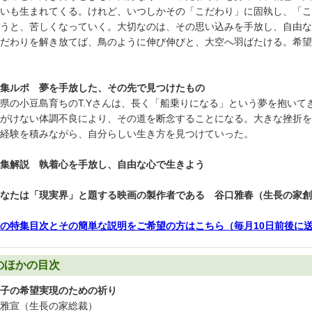
いも生まれてくる。けれど、いつしかその「こだわり」に固執し、「こ
うと、苦しくなっていく。大切なのは、その思い込みを手放し、自由な
だわりを解き放てば、鳥のように伸び伸びと、大空へ羽ばたける。希望
集ルポ 夢を手放した、その先で見つけたもの
県の小豆島育ちのT.Yさんは、長く「船乗りになる」という夢を抱いて
がけない体調不良により、その道を断念することになる。大きな挫折を
経験を積みながら、自分らしい生き方を見つけていった。
集解説 執着心を手放し、自由な心で生きよう
なたは「現実界」と題する映画の製作者である 谷口雅春（生長の家創
の特集目次とその簡単な説明をご希望の方はこちら（毎月10日前後に
のほかの目次
子の希望実現のための祈り
雅宣（生長の家総裁）