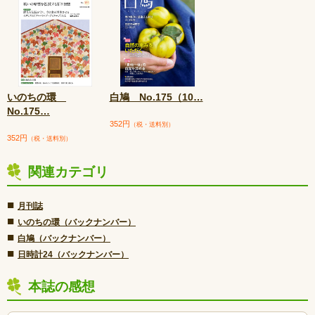
いのちの環
白鳩 No.175（10
…
No.175
…
352円
（税・送料別）
352円
（税・送料別）
関連カテゴリ
■
月刊誌
■
いのちの環（バックナンバー）
■
白鳩（バックナンバー）
■
日時計24（バックナンバー）
本誌の感想