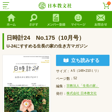
0
日時計24 No.175（10月号）
U-24にすすめる生長の家の生き方マガジン
立ち読みする
Ａ5（148×210ミリ）
サイズ：
52
ページ数：
宗教法人「生長の家」
編集：
株式会社 日本教文社
発行：