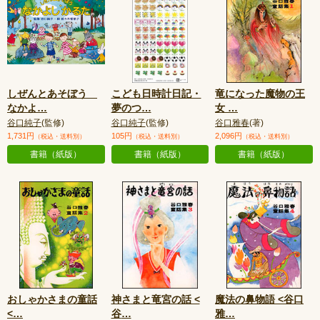
しぜんとあそぼう
こども日時計日記・
竜になった魔物の王
なかよ
…
夢のつ
…
女
…
谷口純子
(監修)
谷口純子
(監修)
谷口雅春
(著)
1,731円
105円
2,096円
（税込・送料別）
（税込・送料別）
（税込・送料別）
書籍（紙版）
書籍（紙版）
書籍（紙版）
おしゃかさまの童話
神さまと竜宮の話 <
魔法の鼻物語 <谷口
<
…
谷
…
雅
…