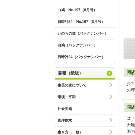
白鳩 No.197（8月号）
日時計24 No.197（8月号）
いのちの環（バックナンバー）
白鳩（バックナンバー）
日時計24（バックナンバー）
商
書籍（紙版）
少年
生長の家について
の理
環境・平和
商
社会問題
はじ
真理探求
天地
国の
生き方（一般）