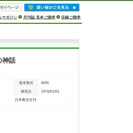
ルマガジン
月刊誌 見本ご請求
目録ご請求
の神話
造本形式
46判
発売日
1976/01/01
日本教文社刊