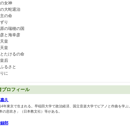
の女神
の大蛇退治
主の命
ずり
原の瑞穂の国
彦と海幸彦
天皇
天皇
とたけるの命
皇后
ふるさと
りに
者プロフィール
脇嘉久
14年東京で生まれる。早稲田大学で政治経済、国立音楽大学でピアノと作曲を学ぶ
本の息吹き」（日本教文社）等がある。
宮録郎