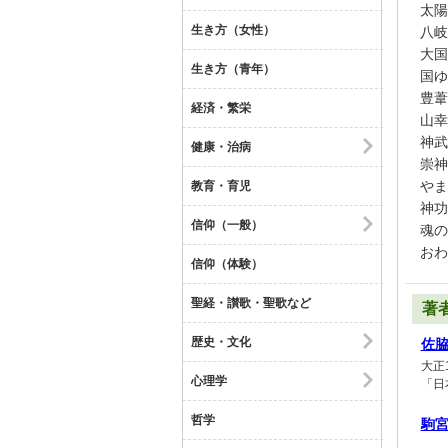
太陽
生き方（女性）
八岐
大国
生き方（青年）
国ゆ
豊葦
経済・繁栄
山幸
神武
健康・治病
崇神
やま
教育・育児
神功
信仰（一般）
魂の
おわ
信仰（体験）
聖経・讃歌・聖歌など
著
歴史・文化
佐
大正
心理学
「日
哲学
駒