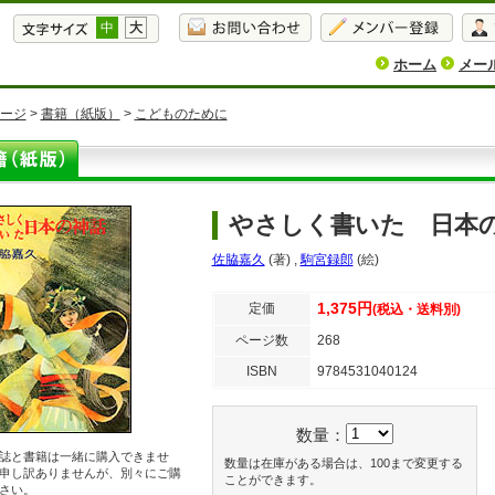
中
大
ホーム
メー
ージ
>
書籍（紙版）
>
こどものために
やさしく書いた 日本
佐脇嘉久
(著)
,
駒宮録郎
(絵)
1,375円
定価
(税込・送料別)
ページ数
268
ISBN
9784531040124
数量：
誌と書籍は一緒に購入できませ
数量は在庫がある場合は、100まで変更する
申し訳ありませんが、別々にご購
ことができます。
さい。