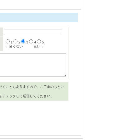
1
2
3
4
5
←良くない
良い→
だくこともありますので、ご了承のもとご
をチェックして送信してください。