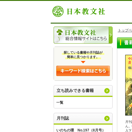
トップペ
探している書籍や月刊誌が
簡単に見つかります。
立ち読みできる書籍
一覧
月刊誌
月刊
ん。
いのちの環 No.197（8月号）
入下