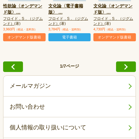
性欲論〈オンデマン
文化論〈電子書籍
文化論〈オンデマン
ド版〉
…
版〉
…
ド版〉
…
フロイド，S．（ジグム
フロイド，S．（ジグム
フロイド，S．（ジグム
ンド）
(著)
ンド）
(著)
ンド）
(著)
3,960円
3,784円
4,730円
（税込・送料別）
（税込・送料別）
（税込・送料別）
オンデマンド版書籍
電子書籍
オンデマンド版書籍
1/7ページ
メールマガジン
お問い合わせ
個人情報の取り扱いについて