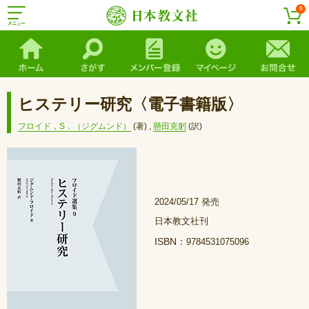
0
ヒステリー研究〈電子書籍版〉
フロイド，S．（ジグムンド）
(著)
,
懸田克躬
(訳)
2024/05/17 発売
日本教文社刊
ISBN：
9784531075096