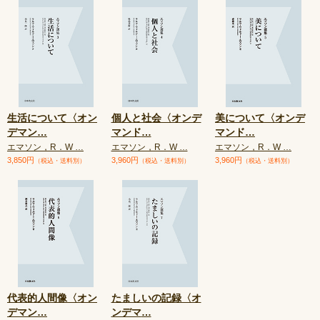
生活について〈オン
個人と社会〈オンデ
美について〈オンデ
デマン
…
マンド
…
マンド
…
エマソン，R．W …
エマソン，R．W …
エマソン，R．W …
3,850円
3,960円
3,960円
（税込・送料別）
（税込・送料別）
（税込・送料別）
代表的人間像〈オン
たましいの記録〈オ
デマン
…
ンデマ
…