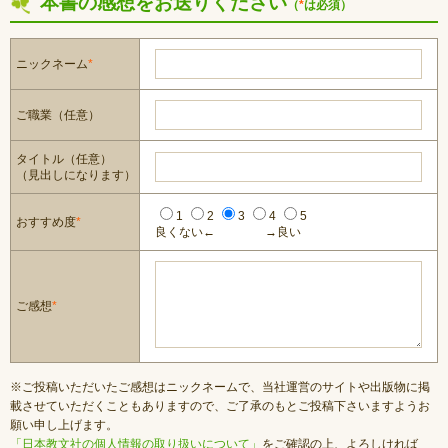
本書の感想をお送りください
（
*
は必須）
ニックネーム
*
ご職業（任意）
タイトル（任意）
（見出しになります）
1
2
3
4
5
おすすめ度
*
良くない←
→良い
ご感想
*
※ご投稿いただいたご感想はニックネームで、当社運営のサイトや出版物に掲
載させていただくこともありますので、ご了承のもとご投稿下さいますようお
願い申し上げます。
「日本教文社の個人情報の取り扱いについて」
をご確認の上、よろしければ