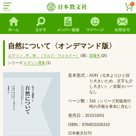
0
自然について〈オンデマンド版〉
エマソン，R．W．（ラルフ・ウォルドー）
(著)
,
斎藤光
(訳)
シリーズ
エマソン選集
(1)
造本形式：
A5判（元本よりひと回
り大きいため、文字も少
し大きい）／並製カバー
なし
ページ数：
316（シリーズ初版発行
時の月報を巻末に含む）
発売日：
2015/10/01
ISBN：
9784531026319
日本教文社刊