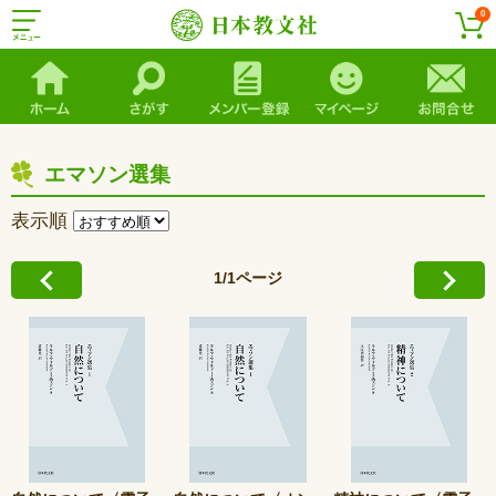
0
エマソン選集
表示順
1/1ページ