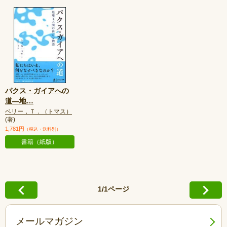
パクス・ガイアへの
道—地
…
ベリー，Ｔ．（トマス）
(著)
1,781円
（税込・送料別）
書籍（紙版）
1/1ページ
メールマガジン