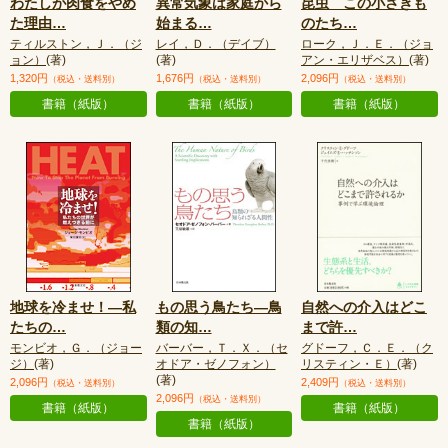
わたしが肉食をやめ
異常気象は家庭から
昆虫 この小さきも
た理由
…
始まる
…
のたち
…
ティルストン，Ｊ．（ジ
レイ，Ｄ．（デイブ）
ローク，Ｊ．Ｅ．（ジョ
ョン）
(著)
(著)
アン・エリザベス）
(著)
1,320円
1,676円
2,096円
（税込・送料別）
（税込・送料別）
（税込・送料別）
書籍（紙版）
書籍（紙版）
書籍（紙版）
地球を冷ませ！—私
もの思う鳥たち—鳥
自然への介入はどこ
たちの
…
類の知
…
まで許
…
モンビオ，Ｇ．（ジョー
バーバー，Ｔ．Ｘ．（セ
グドーフ，Ｃ．Ｅ．（ク
ジ）
(著)
オドア・ゼノフォン）
リスティン・Ｅ）
(著)
(著)
2,096円
2,409円
（税込・送料別）
（税込・送料別）
2,096円
（税込・送料別）
書籍（紙版）
書籍（紙版）
書籍（紙版）