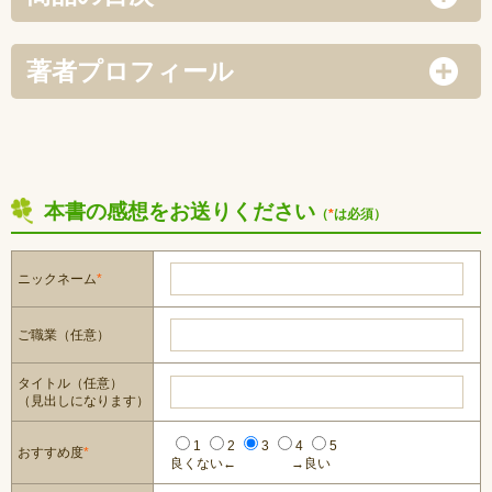
著者プロフィール
本書の感想をお送りください
（
*
は必須）
ニックネーム
*
ご職業（任意）
タイトル（任意）
（見出しになります）
1
2
3
4
5
おすすめ度
*
良くない←
→良い