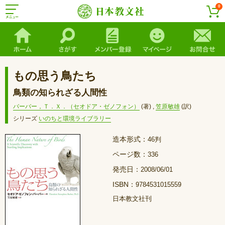
0
もの思う鳥たち
鳥類の知られざる人間性
バーバー，Ｔ．Ｘ．（セオドア・ゼノフォン）
(著)
,
笠原敏雄
(訳)
シリーズ
いのちと環境ライブラリー
造本形式：
46判
ページ数：
336
発売日：
2008/06/01
ISBN：
9784531015559
日本教文社刊