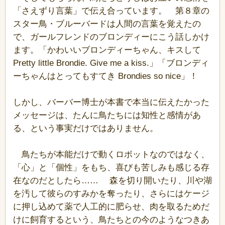
「さえずり言葉」で伝え合っています。 第８章の
スター鳥・ブルーバードは人間の言葉を覚えたの
で、ガールフレンドのブロンディーにこう話しかけ
ます。「かわいいブロンディーちゃん、キスして
Pretty little Brondie. Give me a kiss.」「ブロンディ
ーちゃんはとってもすてき Brondies so nice」！
しかし、バーバー博士が本書で本当に伝えたかった
メッセージは、たんに鳥たちには知性と感情があ
る、という事実だけではありません。
鳥たちが本能だけで動くロボットなのではなく、
「心」と「個性」をもち、喜びも苦しみも感じる存
在なのだとしたら…… 森を切り開いたり、川や湖
を汚して彼らのすみかを奪ったり、さらにはケージ
に押し込めて薬で人工的に肥らせ、肉を取るためだ
けに飼育するという、鳥たちとの今のようなつきあ