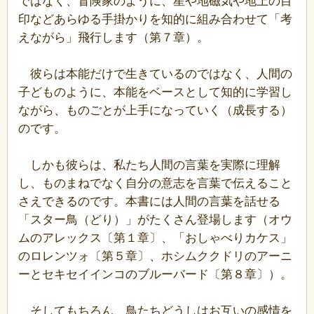
ではなく、冒険家のように、星や地磁気や地上の目
印などあらゆる手掛かりを知的に組み合わせて「考
えながら」飛行します（第７章）。
彼らは本能だけで生きているのではなく、人間の
子どものように、本能をベースとして知的に学習し
ながら、ものごとが上手になっていく（成長する）
のです。
しかも彼らは、私たち人間の言葉を実際に理解
し、ものまねでなく自分の意志を言葉で伝えること
さえできるのです。本書には人間の言葉を話せる
「スター鳥（どり）」がたくさん登場します（オウ
ムのアレックス〔第１章〕、「おしゃべりカケス」
のロレンツォ〔第５章〕、ホシムククドリのアーニ
ーとセキセイインコのブルーバード〔第８章〕）。
そしてもちろん、鳥たちどうしはお互いの感情を