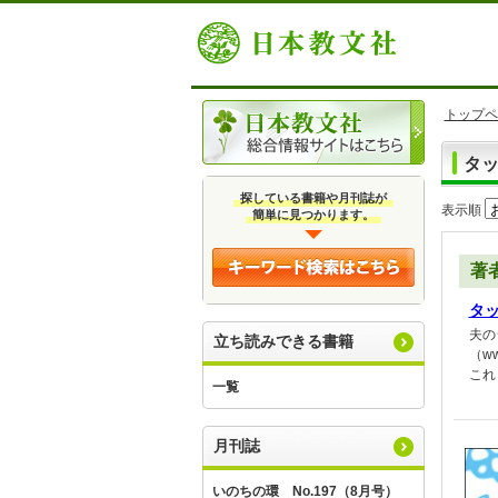
トップペ
タ
探している書籍や月刊誌が
表示順
簡単に見つかります。
著
タ
夫の
立ち読みできる書籍
（w
これ
一覧
月刊誌
いのちの環 No.197（8月号）