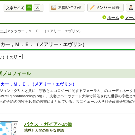
中
大
ホーム
メー
ージ
>タッカー，Ｍ．Ｅ．（メアリー・エヴリン）
ッカー，Ｍ．Ｅ．（メアリー・エヴリン）
者プロフィール
ッカー，Ｍ．Ｅ．（メアリー・エヴリン）
ジョン・グリムと共に「宗教とエコロジーに関するフォーラム」のコーディネータ
ww.religionandecology.org）。夫妻はハーヴァード大学で開催された世界
らの会議の内容を10巻の叢書にまとめている。共にイェール大学社会政策研究所の
パクス・ガイアへの道
地球と人間の新たな物語