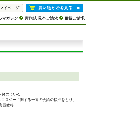
ルマガジン
月刊誌 見本ご請求
目録ご請求
を努めている
の宗教とエコロジーに関する一連の会議の指揮をとり、
客員教授