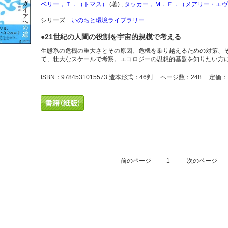
ベリー，Ｔ．（トマス）
(著)
,
タッカー，Ｍ．Ｅ．（メアリー・エヴ
シリーズ
いのちと環境ライブラリー
●21世紀の人間の役割を宇宙的規模で考える
生態系の危機の重大さとその原因、危機を乗り越えるための対策、
て、壮大なスケールで考察。エコロジーの思想的基盤を知りたい方
ISBN：9784531015573 造本形式：46判 ページ数：248 定価：1
前のページ
1
次のページ