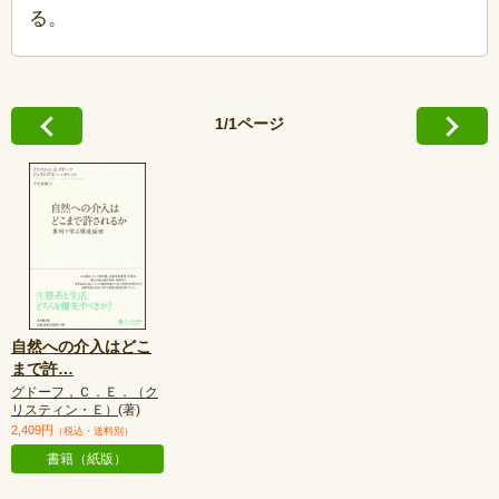
る。
1/1ページ
自然への介入はどこ
まで許
…
グドーフ，Ｃ．Ｅ．（ク
リスティン・Ｅ）
(著)
2,409円
（税込・送料別）
書籍（紙版）