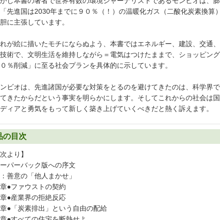
かし本書の著者で世界有数の環境ジャーナリストであるモンビオは、膨
「先進国は2030年までに９０％（！）の温暖化ガス（二酸化炭素換算
胆に主張しています。
れが絵に描いたモチにならぬよう、本書ではエネルギー、建設、交通、
技術で、文明生活を維持しながら＝電気はつけたままで、ショッピング
０％削減」に至る社会プランを具体的に示しています。
ンビオは、先進諸国が必要な対策をとるのを避けてきたのは、科学界で
てきたからだという事実を明らかにします。そしてこれからの社会は国
ディアと勇気をもって新しく築き上げていくべきだと熱く訴えます。
品の目次
次より】
ーパーバック版への序文
：善意の「他人まかせ」
章●ファウストの契約
章●産業界の拒絶反応
章●「炭素排出」という自由の配給
章●すべての住宅を断熱せよ