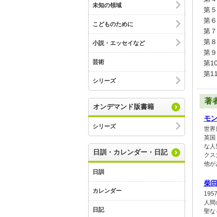
未知の領域
第５
第６
こどものために
第７
第８
小説・エッセイなど
第９
芸術
第1
第1
シリーズ
著
オンデマンド版書籍
モ
シリーズ
世界
英国
な人
日訓・カレンダー・日記
クス大
他がある
日訓
柴
カレンダー
19
人間
日記
聖な