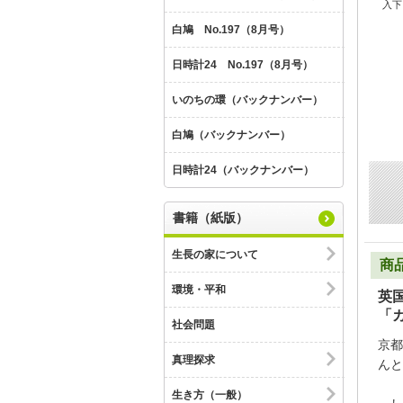
入下
白鳩 No.197（8月号）
日時計24 No.197（8月号）
いのちの環（バックナンバー）
白鳩（バックナンバー）
日時計24（バックナンバー）
書籍（紙版）
生長の家について
商
環境・平和
英
「
社会問題
京都
真理探求
んと
生き方（一般）