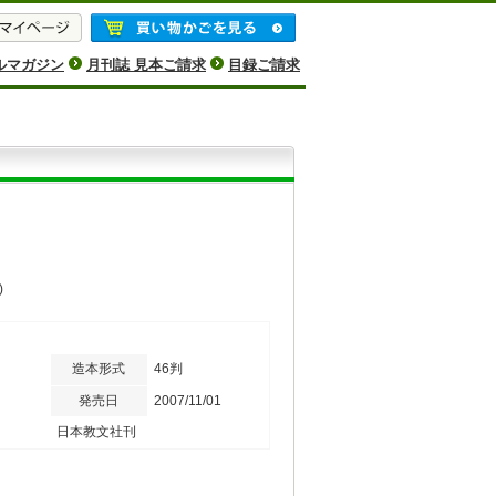
ルマガジン
月刊誌 見本ご請求
目録ご請求
)
造本形式
46判
発売日
2007/11/01
日本教文社刊