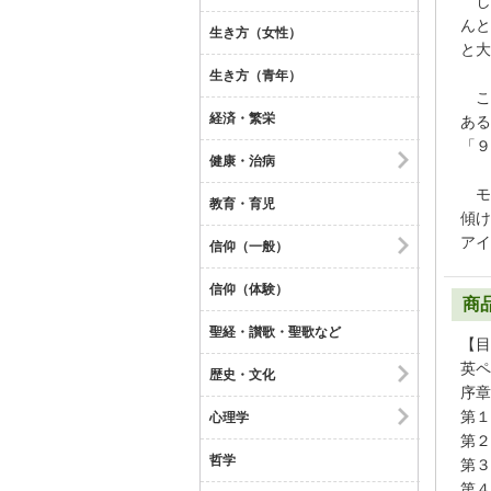
し
んと
生き方（女性）
と大
生き方（青年）
こ
経済・繁栄
ある
「９
健康・治病
モ
教育・育児
傾け
アイ
信仰（一般）
信仰（体験）
商
聖経・讃歌・聖歌など
【目
英ペ
歴史・文化
序章
第１
心理学
第２
哲学
第３
第４