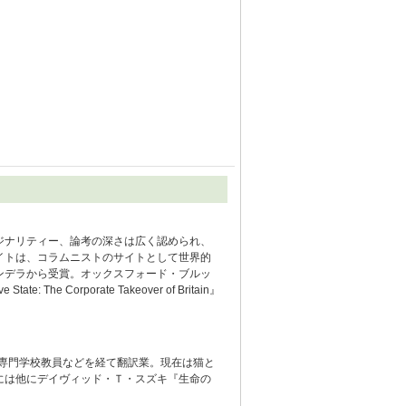
ジナリティー、論考の深さは広く認められ、
イトは、コラムニストのサイトとして世界的
ンデラから受賞。オックスフォード・ブルッ
 The Corporate Takeover of Britain』
、専門学校教員などを経て翻訳業。現在は猫と
には他にデイヴィッド・Ｔ・スズキ『生命の