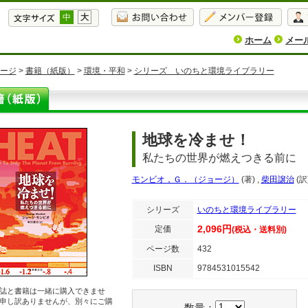
中
大
ホーム
メー
ージ
>
書籍（紙版）
>
環境・平和
>
シリーズ いのちと環境ライブラリー
地球を冷ませ！
私たちの世界が燃えつきる前に
モンビオ，Ｇ．（ジョージ）
(著)
,
柴田譲治
(訳
シリーズ
いのちと環境ライブラリー
2,096円
定価
(税込・送料別)
ページ数
432
ISBN
9784531015542
誌と書籍は一緒に購入できませ
申し訳ありませんが、別々にご購
数量：