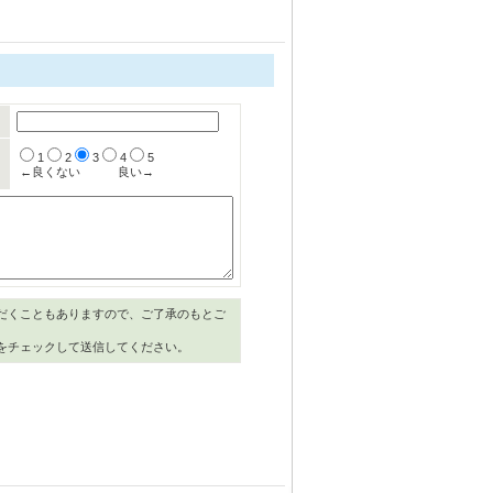
1
2
3
4
5
←良くない
良い→
だくこともありますので、ご了承のもとご
をチェックして送信してください。