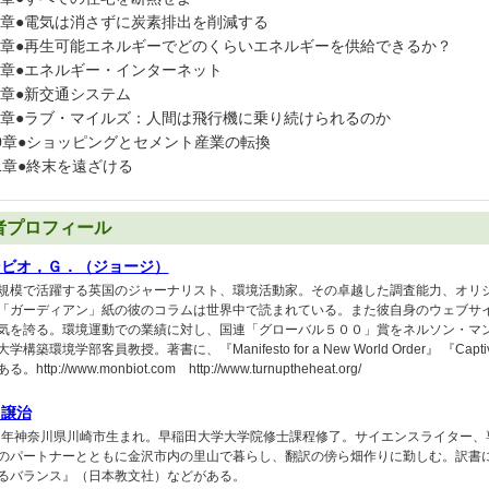
章●電気は消さずに炭素排出を削減する
章●再生可能エネルギーでどのくらいエネルギーを供給できるか？
章●エネルギー・インターネット
章●新交通システム
章●ラブ・マイルズ：人間は飛行機に乗り続けられるのか
0章●ショッピングとセメント産業の転換
1章●終末を遠ざける
者プロフィール
ンビオ，Ｇ．（ジョージ）
規模で活躍する英国のジャーナリスト、環境活動家。その卓越した調査能力、オリ
「ガーディアン」紙の彼のコラムは世界中で読まれている。また彼自身のウェブサ
気を誇る。環境運動での業績に対し、国連「グローバル５００」賞をネルソン・マ
学構築環境学部客員教授。著書に、『Manifesto for a New World Order』 『Captive State:
。http://www.monbiot.com http://www.turnuptheheat.org/
田譲治
57年神奈川県川崎市生まれ。早稲田大学大学院修士課程修了。サイエンスライター
のパートナーとともに金沢市内の里山で暮らし、翻訳の傍ら畑作りに勤しむ。訳書
るバランス』（日本教文社）などがある。