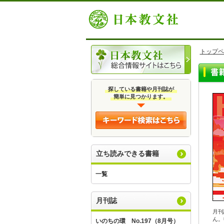
トップペ
探している書籍や月刊誌が
簡単に見つかります。
立ち読みできる書籍
一覧
月刊誌
月刊
ん。
いのちの環 No.197（8月号）