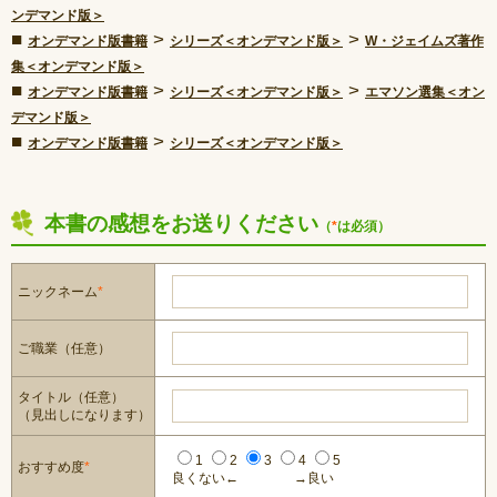
ンデマンド版＞
■
>
>
オンデマンド版書籍
シリーズ＜オンデマンド版＞
W・ジェイムズ著作
集＜オンデマンド版＞
■
>
>
オンデマンド版書籍
シリーズ＜オンデマンド版＞
エマソン選集＜オン
デマンド版＞
■
>
オンデマンド版書籍
シリーズ＜オンデマンド版＞
本書の感想をお送りください
（
*
は必須）
ニックネーム
*
ご職業（任意）
タイトル（任意）
（見出しになります）
1
2
3
4
5
おすすめ度
*
良くない←
→良い