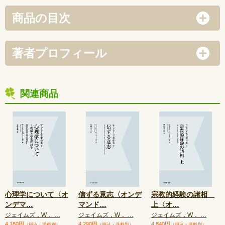
商品の目次
著者プロフィール
関連商品
心理学について〈オ
信ずる意志〈オンデ
宗教的経験の諸相
ンデマ
…
マンド
…
上〈オ
…
ジェイムズ，W． …
ジェイムズ，W． …
ジェイムズ，W． …
4,180円
4,290円
4,840円
（税込・送料別）
（税込・送料別）
（税込・送料別）