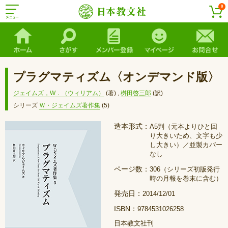
0
プラグマティズム〈オンデマンド版〉
ジェイムズ，W．（ウィリアム）
(著)
,
桝田啓三郎
(訳)
シリーズ
Ｗ・ジェイムズ著作集
(5)
造本形式：
A5判（元本よりひと回
り大きいため、文字も少
し大きい）／並製カバー
なし
ページ数：
306（シリーズ初版発行
時の月報を巻末に含む）
発売日：
2014/12/01
ISBN：
9784531026258
日本教文社刊