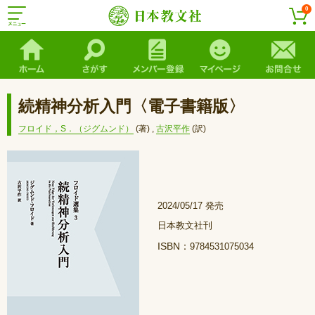
0
続精神分析入門〈電子書籍版〉
フロイド，S．（ジグムンド）
(著)
,
古沢平作
(訳)
2024/05/17 発売
日本教文社刊
ISBN：
9784531075034