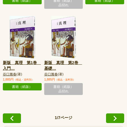
書籍（紙版）
書籍（紙版）
書籍（紙版）
品切れ
新版 真理 第1巻
新版 真理 第2巻
入門
…
基礎
…
谷口雅春
(著)
谷口雅春
(著)
1,885円
1,885円
（税込・送料別）
（税込・送料別）
書籍（紙版）
書籍（紙版）
品切れ
1/7ページ