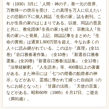
年（1930）3月に「人間・神の子」善一元の世界、
万教帰一の啓示を受け、この真理を万人に伝えたい
との悲願の下に個人雑誌「生長の家」誌を創刊。こ
れが生長の家のはじまりである。以後、同誌の普及
と共に、教化団体｢生長の家｣を経て、宗教法人 ｢生
長の家｣へと発展。上記、雑誌記事をまとめた『生
命の實相』は通算1,900万部を超え、今なお多くの
人々に読み継がれている。このほか『真理』(全11
巻)『谷口雅春著作集』（全10巻）『新選谷口雅春
選集』(全20巻)『新選谷口雅春法話集』（全12巻）
『法華経解釈』『人生読本』等、400冊以上の著書
がある。また神示には「七つの燈臺の點燈者の神
示」などがあり、霊感に導かれて綴った自由詩（の
ちにお経となった）「甘露の法雨」「天使の言葉」
などがある。昭和60年（1985）６月17日、ご逝去
（満91歳）。