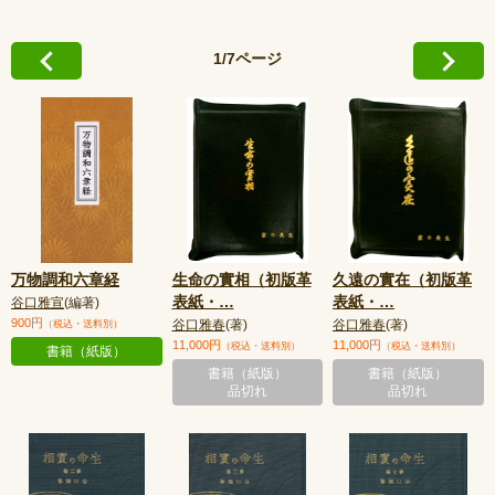
1/7ページ
万物調和六章経
生命の實相（初版革
久遠の實在（初版革
表紙・
…
表紙・
…
谷口雅宣
(編著)
900円
谷口雅春
(著)
谷口雅春
(著)
（税込・送料別）
11,000円
11,000円
（税込・送料別）
（税込・送料別）
書籍（紙版）
書籍（紙版）
書籍（紙版）
品切れ
品切れ