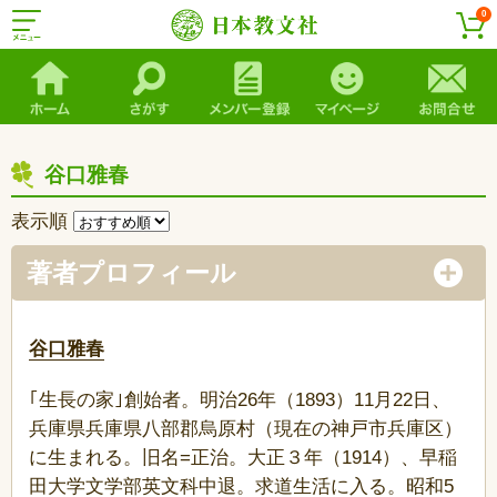
0
谷口雅春
表示順
著者プロフィール
谷口雅春
｢生長の家｣創始者。明治26年（1893）11月22日、
兵庫県兵庫県八部郡烏原村（現在の神戸市兵庫区）
に生まれる。旧名=正治。大正３年（1914）、早稲
田大学文学部英文科中退。求道生活に入る。昭和5