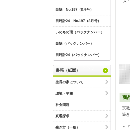
入下
白鳩 No.197（8月号）
日時計24 No.197（8月号）
いのちの環（バックナンバー）
白鳩（バックナンバー）
日時計24（バックナンバー）
書籍（紙版）
生長の家について
環境・平和
商
社会問題
宗教
築き
真理探求
＊『
生き方（一般）