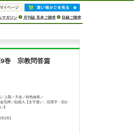
ルマガジン
月刊誌 見本ご請求
目録ご請求
9巻 宗教問答篇
判／上製／天金／紺色紬装／
金箔押／貼函入【文字遣い：旧漢字・旧か
い】
2/01/01