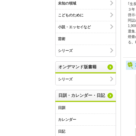
未知の領域
｢生
３年
啓示
こどものために
同誌
1,
小説・エッセイなど
選集
燈臺
芸術
る。
シリーズ
オンデマンド版書籍
シリーズ
日訓・カレンダー・日記
日訓
カレンダー
日記