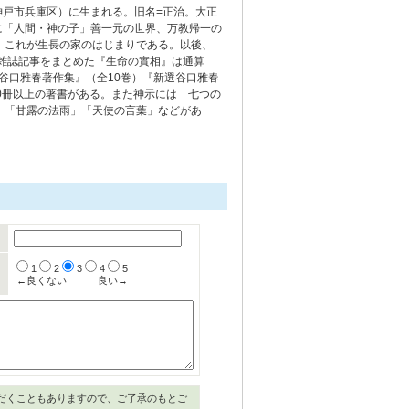
の神戸市兵庫区）に生まれる。旧名=正治。大正
月に「人間・神の子」善一元の世界、万教帰一の
。これが生長の家のはじまりである。以後、
、雑誌記事をまとめた『生命の實相』は通算
『谷口雅春著作集』（全10巻）『新選谷口雅春
00冊以上の著書がある。また神示には「七つの
）「甘露の法雨」「天使の言葉」などがあ
1
2
3
4
5
←良くない
良い→
だくこともありますので、ご了承のもとご