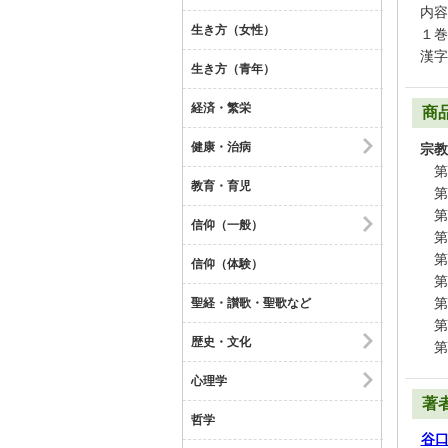
内容
生き方（女性）
１巻
漢字
生き方（青年）
経済・繁栄
商
健康・治病
宗教
第
教育・育児
第
第
信仰（一般）
第
第
信仰（体験）
第
第
聖経・讃歌・聖歌など
第
歴史・文化
第
心理学
著
哲学
谷