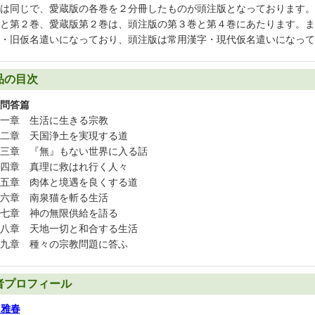
は同じで、愛蔵版の各巻を２分冊したものが頭注版となっております。
と第２巻、愛蔵版第２巻は、頭注版の第３巻と第４巻にあたります。ま
・旧仮名遣いになっており、頭注版は常用漢字・現代仮名遣いになって
品の目次
問答篇
一章 生活に生きる宗教
二章 天国浄土を実現する道
三章 『無』もない世界に入る話
四章 真理に救はれ行く人々
五章 肉体と境遇を良くする道
六章 南泉猫を斬る生活
七章 神の無限供給を語る
八章 天地一切と和合する生活
九章 種々の宗教問題に答ふ
者プロフィール
口雅春