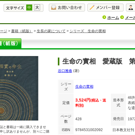
中
大
ホーム
メー
ージ
>
書籍（紙版）
>
生長の家について
>
シリーズ 生命の實相
生命の實相 愛蔵版 第
谷口雅春
(著)
シリー
生命の實相
ズ
46
3,524円
造本形
(税込・送
定価
表紙
式
料別)
な遣
ページ
発売日
428
197
数
誌と書籍は一緒に購入できませ
ISBN
9784531002092
日本教文社刊
申し訳ありませんが、別々にご購