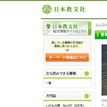
トップペ
探している書籍や月刊誌が
簡単に見つかります。
立ち読みできる書籍
一覧
月刊誌
月刊
ん。
いのちの環 No.197（8月号）