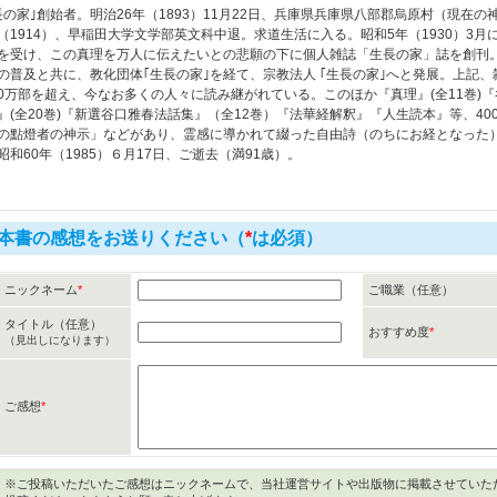
長の家｣創始者。明治26年（1893）11月22日、兵庫県兵庫県八部郡烏原村（現在
（1914）、早稲田大学文学部英文科中退。求道生活に入る。昭和5年（1930）3
を受け、この真理を万人に伝えたいとの悲願の下に個人雑誌「生長の家」誌を創刊
の普及と共に、教化団体｢生長の家｣を経て、宗教法人 ｢生長の家｣へと発展。上記
900万部を超え、今なお多くの人々に読み継がれている。このほか『真理』(全11巻)
』(全20巻)『新選谷口雅春法話集』（全12巻）『法華経解釈』『人生読本』等、4
の點燈者の神示」などがあり、霊感に導かれて綴った自由詩（のちにお経となった
昭和60年（1985）６月17日、ご逝去（満91歳）。
本書の感想をお送りください（
*
は必須）
ニックネーム
*
ご職業（任意）
タイトル（任意）
おすすめ度
*
（見出しになります）
ご感想
*
※ご投稿いただいたご感想はニックネームで、当社運営サイトや出版物に掲載させていた