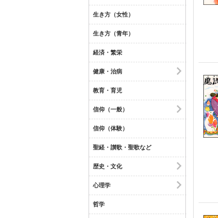
生き方（女性）
生き方（青年）
経済・繁栄
健康・治病
教育・育児
信仰（一般）
信仰（体験）
聖経・讃歌・聖歌など
歴史・文化
心理学
哲学