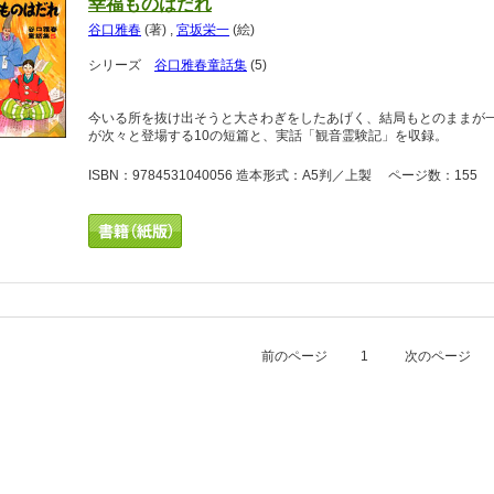
幸福ものはだれ
谷口雅春
(著)
,
宮坂栄一
(絵)
シリーズ
谷口雅春童話集
(5)
今いる所を抜け出そうと大さわぎをしたあげく、結局もとのままが
が次々と登場する10の短篇と、実話「観音霊験記」を収録。
ISBN：9784531040056 造本形式：A5判／上製 ページ数：155 
前のページ
1
次のページ