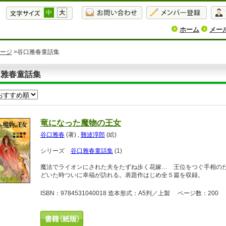
中
大
ホーム
メー
ージ
>谷口雅春童話集
口雅春童話集
竜になった魔物の王女
谷口雅春
(著)
,
難波淳郎
(絵)
シリーズ
谷口雅春童話集
(1)
魔法でライオンにされた夫をたずね歩く花嫁… 王位をつぐ手相の
どいた時ついに幸福が訪れる。表題作はじめ全５篇を収録。
ISBN：9784531040018 造本形式：A5判／上製 ページ数：200 