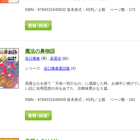
ISBN：9784531040032 造本形式：A5判／上製 ページ数：173 
魔法の鼻物語
谷口雅春
(著)
,
若菜珪
(絵)
シリーズ
谷口雅春童話集
(4)
高慢な心を捨て「天地一切のもの」に感謝した時、お城中に伸びて
い話に光明思想の光をあてた、宗教味豊かな５篇。
ISBN：9784531040049 造本形式：A5判／上製 ページ数：181 