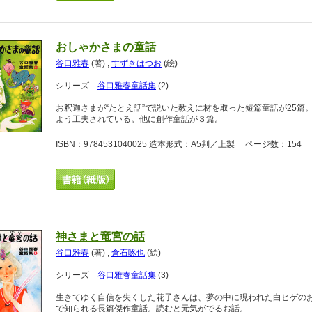
おしゃかさまの童話
谷口雅春
(著)
,
すずきはつお
(絵)
シリーズ
谷口雅春童話集
(2)
お釈迦さまが“たとえ話”で説いた教えに材を取った短篇童話が25
よう工夫されている。他に創作童話が３篇。
ISBN：9784531040025 造本形式：A5判／上製 ページ数：154 
神さまと竜宮の話
谷口雅春
(著)
,
倉石啄也
(絵)
シリーズ
谷口雅春童話集
(3)
生きてゆく自信を失くした花子さんは、夢の中に現われた白ヒゲの
で知られる長篇傑作童話。読むと元気がでるお話。