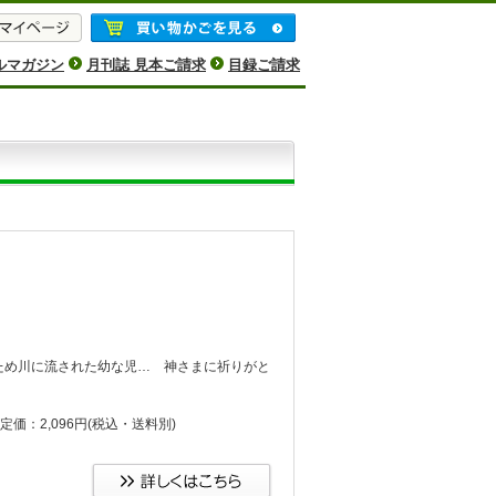
ルマガジン
月刊誌 見本ご請求
目録ご請求
ため川に流された幼な児… 神さまに祈りがと
定価：2,096円
(税込・送料別)