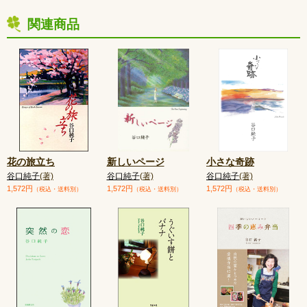
関連商品
花の旅立ち
新しいページ
小さな奇跡
谷口純子
(著)
谷口純子
(著)
谷口純子
(著)
1,572円
1,572円
1,572円
（税込・送料別）
（税込・送料別）
（税込・送料別）