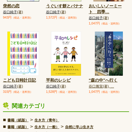
突然の恋
うぐいす餅とバナナ
おいしいノーミー
ト 四季
…
谷口純子
(著)
谷口純子
(著)
943円
1,572円
谷口純子
(著)
（税込・送料別）
（税込・送料別）
1,047円
（税込・送料別）
こども日時計日記
平和のレシピ
“森の中”へ行く
谷口純子
(著)
谷口純子
(著)
谷口雅宣(著), …
315円
1,528円
1,047円
（税込・送料別）
（税込・送料別）
（税込・送料別）
関連カテゴリ
■
>
書籍（紙版）
生き方（青年）
■
>
>
書籍（紙版）
生き方（一般）
自然に学ぶ生き方