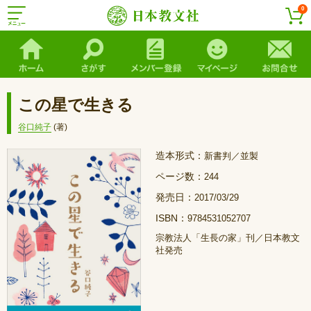
0
この星で生きる
谷口純子
(著)
造本形式：
新書判／並製
ページ数：
244
発売日：
2017/03/29
ISBN：
9784531052707
宗教法人「生長の家」刊／日本教文
社発売