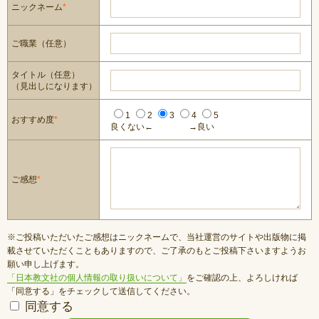
ニックネーム
*
ご職業（任意）
タイトル（任意）
（見出しになります）
1
2
3
4
5
おすすめ度
*
良くない←
→良い
ご感想
*
※ご投稿いただいたご感想はニックネームで、当社運営のサイトや出版物に掲
載させていただくこともありますので、ご了承のもとご投稿下さいますようお
願い申し上げます。
「日本教文社の個人情報の取り扱いについて」
をご確認の上、よろしければ
「同意する」をチェックして送信してください。
同意する