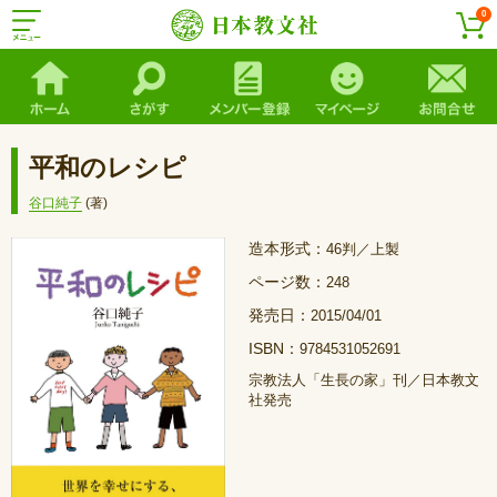
0
平和のレシピ
谷口純子
(著)
造本形式：
46判／上製
ページ数：
248
発売日：
2015/04/01
ISBN：
9784531052691
宗教法人「生長の家」刊／日本教文
社発売