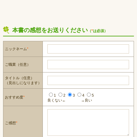
本書の感想をお送りください
（
*
は必須）
ニックネーム
*
ご職業（任意）
タイトル（任意）
（見出しになります）
1
2
3
4
5
おすすめ度
*
良くない←
→良い
ご感想
*