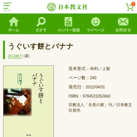
0
うぐいす餅とバナナ
谷口純子
(著)
造本形式：
46判／上製
ページ数：
240
発売日：
2011/04/01
ISBN：
9784531052660
宗教法人「生長の家」刊／日本教文
社発売