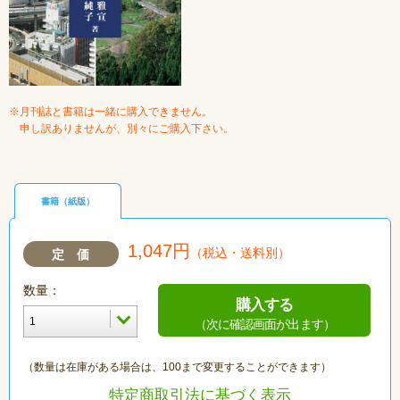
※月刊誌と書籍は一緒に購入できません。
申し訳ありませんが、別々にご購入下さい。
書籍（紙版）
1,047円
（税込・送料別）
定 価
数量：
購入する
（次に確認画面が出ます）
（数量は在庫がある場合は、100まで変更することができます）
特定商取引法に基づく表示