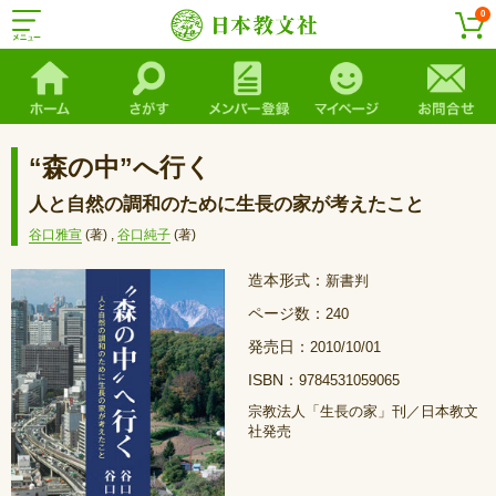
0
“森の中”へ行く
人と自然の調和のために生長の家が考えたこと
谷口雅宣
(著)
,
谷口純子
(著)
造本形式：
新書判
ページ数：
240
発売日：
2010/10/01
ISBN：
9784531059065
宗教法人「生長の家」刊／日本教文
社発売