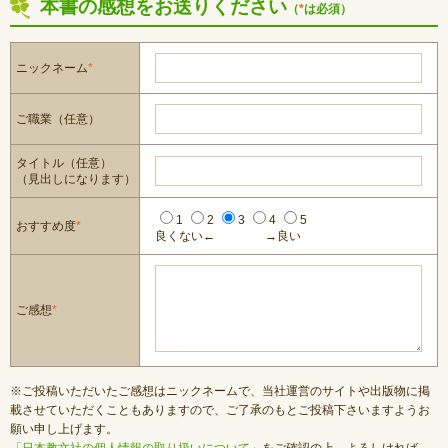
本書の感想をお送りください
（
*
は必須）
ニックネーム
*
ご職業（任意）
タイトル（任意）
（見出しになります）
1
2
3
4
5
おすすめ度
*
良くない←
→良い
ご感想
*
※ご投稿いただいたご感想はニックネームで、当社運営のサイトや出版物に掲
載させていただくこともありますので、ご了承のもとご投稿下さいますようお
願い申し上げます。