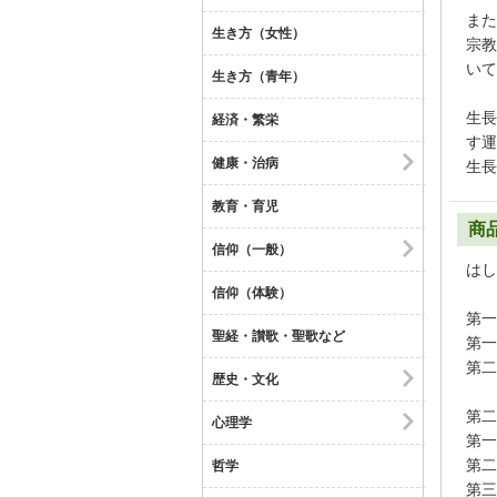
また
生き方（女性）
宗教
いて
生き方（青年）
生長
経済・繁栄
す運
健康・治病
生長
教育・育児
商
信仰（一般）
はし
信仰（体験）
第一
聖経・讃歌・聖歌など
第一
第二
歴史・文化
第二
心理学
第一
第二
哲学
第三