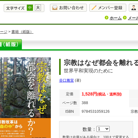
中
大
ホーム
メー
ージ
>
書籍（紙版）
宗教はなぜ都会を離れ
世界平和実現のために
谷口雅宣
(著)
1,528円
定価
(税込・送料別)
ページ数
388
ISBN
9784531059126
宗教
数量：
数量は在庫がある場合は、100まで変更する