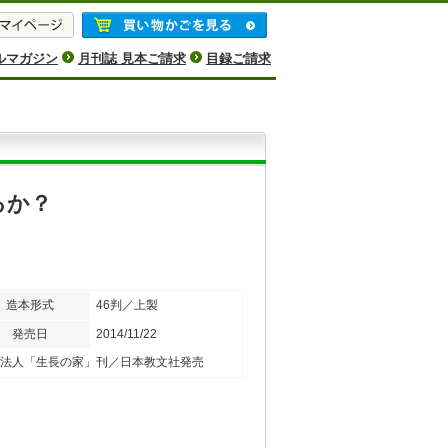
ルマガジン
月刊誌 見本ご請求
目録ご請求
るか？
造本形式
46判／上製
発売日
2014/11/22
法人「生長の家」刊／日本教文社発売