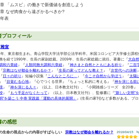
章 「ムスビ」の働きで新価値を創造しよう
章 なぜ肉食から遠ざかるべきか?
年表
者プロフィール
口雅宣
51年、東京都生まれ。青山学院大学法学部公法学科卒。米国コロンビア大学修士課
務を経て1990年、生長の家副総裁。2009年、生長の家総裁に就任。著書に『
大自
調和六章経
』『
人類同胞大調和六章経
』『
神さまと自然とともにある祈り
』『
二百
『
宗教はなぜ都会を離れるか？
』『
生長の家ってどんな教え？
』『
次世代への決断
『
日々の祈り
』短編小説集『
こんなところに…
』『
今こそ自然から学ぼう
』『
太陽
』『
目覚むる心地
』『心でつくる世界』『ちょっと私的に考える』『
神を演じる前
境
』『
神を演じる人々
』（以上、日本教文社刊）、『小閑雑感シリーズ 全20巻』
校
』『
もう手足がなくたって
』（以上、日本教文社刊）、監修書に『
“新しい文明"
明"を築こう 中巻 実践篇「運動の具体的展開」
』(生長の家刊)など多数がある。ブ
書の感想
の生命の視点からの内容がすばらしい
宗教はなぜ都会を離れるか？
2016/04/15
b