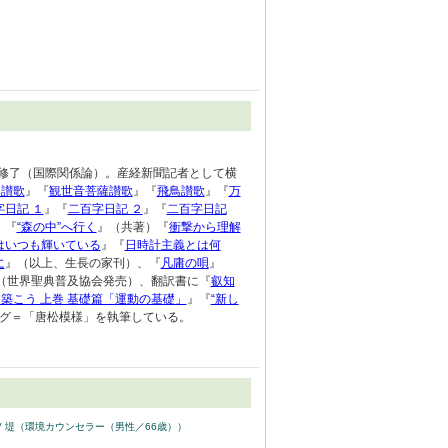
程修了（国際関係論）。産経新聞記者として横
然讃歌
』『
観世音菩薩讃歌
』『
飛鳥讃歌
』『
万
字日記 １
』『
二百字日記 ２
』『
二百字日記
』『
“森の中”へ行く
』（共著）『
衝撃から理解
はいつも輝いている
』『
日時計主義とは何
に
』（以上、生長の家刊）、『
凡庸の唄
』
（世界聖典普及協会発売）、翻訳書に『
叡知
を築こう 上巻 基礎篇「運動の基礎」
』『
“新し
ログ＝「唐松模様」を執筆している。
y
堤（環境カウンセラー（男性／66歳））