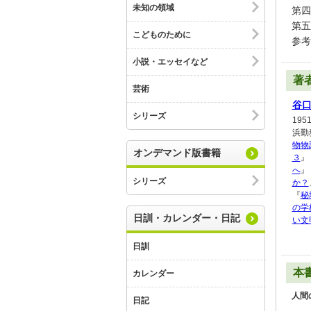
未知の領域
第四
第五
こどものために
参考
小説・エッセイなど
著
芸術
谷
シリーズ
19
浜勤
物物
オンデマンド版書籍
３
』
へ
』
シリーズ
か？
『
秘
の学
日訓・カレンダー・日記
い文
日訓
本
カレンダー
人間
日記