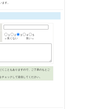
います。
1
2
3
4
5
←良くない
良い→
だくこともありますので、ご了承のもとご
をチェックして送信してください。