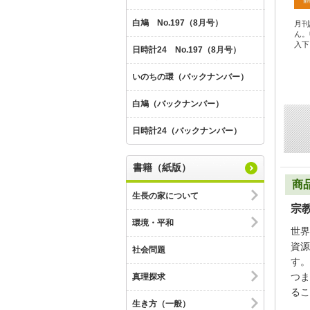
白鳩 No.197（8月号）
月刊
ん。
入下
日時計24 No.197（8月号）
いのちの環（バックナンバー）
白鳩（バックナンバー）
日時計24（バックナンバー）
書籍（紙版）
商
生長の家について
宗
環境・平和
世界
資源
社会問題
す。
つま
真理探求
るこ
生き方（一般）