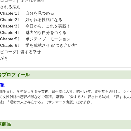
ロローグ］愛される幸せ
される法則
hapter1〕 自分を見つめる
hapter2〕 好かれる性格になる
hapter3〕 今日から、これを実践！
hapter4〕 魅力的な自分をつくる
hapter5〕 ポジティブ・モーション
hapter6〕 愛を成就させる“つき合い方”
ピローグ］愛する幸せ
がき
者プロフィール
西聰
都生まれ。学習院大学を卒業後、資生堂に入社。昭和57年、資生堂を退社し、ウィ
て女性雑誌の恋愛相談などで活躍。 著書に『愛する人に愛される法則』『愛する人
社）『運命の人は存在する』（サンマーク出版）ほか多数。
連商品