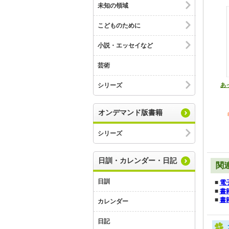
未知の領域
こどものために
小説・エッセイなど
芸術
あ
シリーズ
オンデマンド版書籍
シリーズ
日訓・カレンダー・日記
関
日訓
■
電
■
書
■
書
カレンダー
日記