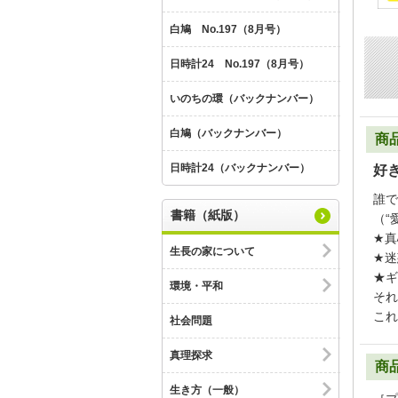
白鳩 No.197（8月号）
日時計24 No.197（8月号）
いのちの環（バックナンバー）
白鳩（バックナンバー）
商
日時計24（バックナンバー）
好
誰で
書籍（紙版）
（“
★真
生長の家について
★迷
★ギ
環境・平和
それ
これ
社会問題
真理探求
商
生き方（一般）