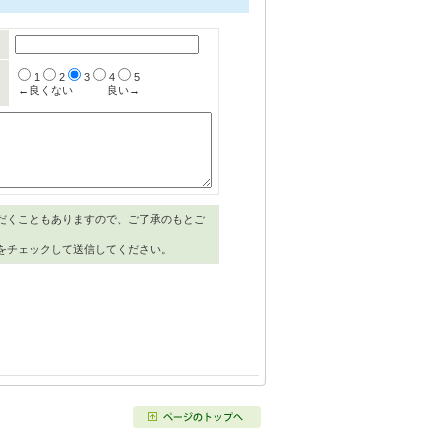
1
2
3
4
5
←良くない
良い→
だくこともありますので、ご了承のもとご
をチェックして送信してください。