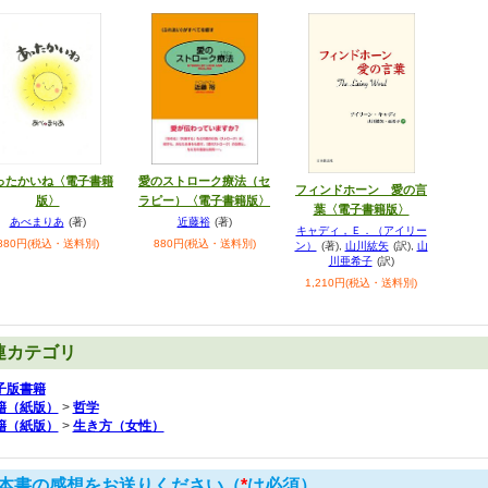
ったかいね〈電子書籍
愛のストローク療法（セ
フィンドホーン 愛の言
版〉
ラピー）〈電子書籍版〉
葉〈電子書籍版〉
あべまりあ
(著)
近藤裕
(著)
キャディ，Ｅ．（アイリー
880円(税込・送料別)
880円(税込・送料別)
ン）
(著)
,
山川紘矢
(訳)
,
山
川亜希子
(訳)
1,210円(税込・送料別)
連カテゴリ
子版書籍
籍（紙版）
>
哲学
籍（紙版）
>
生き方（女性）
本書の感想をお送りください（
*
は必須）