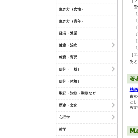
［プ
愛
生き方（女性）
〔C
〔C
生き方（青年）
〔C
経済・繁栄
〔C
〔C
健康・治病
〔C
［エ
教育・育児
あと
信仰（一般）
著
信仰（体験）
植
聖経・讃歌・聖歌など
東京
とし
歴史・文化
教文
心理学
哲学
関