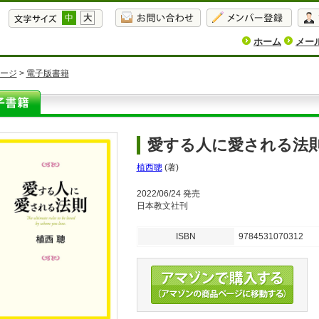
中
大
ホーム
メー
ージ
>
電子版書籍
愛する人に愛される法
植西聰
(著)
2022/06/24 発売
日本教文社刊
ISBN
9784531070312