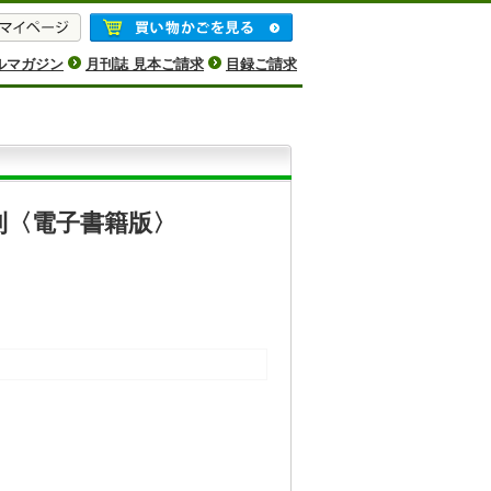
ルマガジン
月刊誌 見本ご請求
目録ご請求
則〈電子書籍版〉