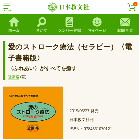
0
愛のストローク療法（セラピー）〈電
子書籍版〉
〈ふれあい〉がすべてを癒す
近藤裕
(著)
2019/05/27 発売
日本教文社刊
ISBN：
9784531070121