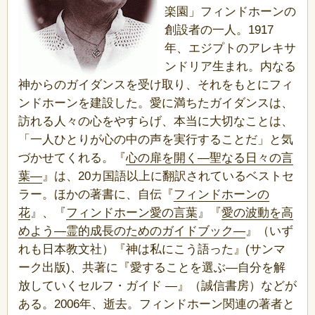
楽園」フィンドホーンの
創設者の一人。1917
年、エジプトのアレキサ
ンドリア生まれ。内なる
神からのガイダンスを受け取り、それをもとにフィ
ンドホーンを建設した。愛に満ちたガイダンスは、
訪れる人々の心をやすらげ、本当に大切なことは、
「一人ひとりが心の中の声を実行することだ」と気
づかせてくれる。『
心の扉を開く―聖なる日々の言
葉―
』は、20カ国語以上に翻訳されているベストセ
ラー。ほかの著書に、自伝『
フィンドホーンの
花
』、『
フィンドホーン愛の言葉
』『
愛の波動を高
めよう―霊的成長のためのガイドブック―
』（いず
れも日本教文社）『神は私にこう語った』(サンマ
ーク出版)、共著に『愛することを選ぶ―自分を解
放していくセルフ・ガイド ―』（誠信書房）などが
ある。2006年、逝去。フィンドホーン関連の著者と