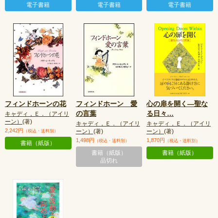
電子書籍
電子書籍
電子書籍
フィンドホーンの花
フィンドホーン 愛
心の扉を開く—聖な
の言葉
る日々
…
キャディ，Ｅ．（アイリ
ーン）
(著)
キャディ，Ｅ．（アイリ
キャディ，Ｅ．（アイリ
2,242円
ーン）
(著)
ーン）
(著)
（税込・送料別）
1,498円
1,870円
（税込・送料別）
（税込・送料別）
書籍（紙版）
書籍（紙版）
書籍（紙版）
品切れ