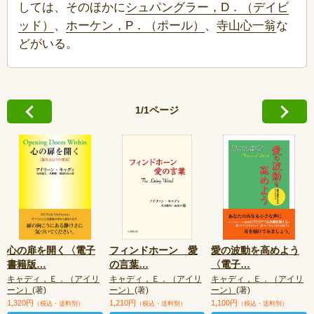
しては、そのほかに
シュパングラー，D．（デイビ
ッド）
、
ホーケン，P．（ポール）
、
寺山心一翁
な
どがいる。
1/1ページ
心の扉を開く〈電子
フィンドホーン 愛
愛の波動を高めよう
書籍版
…
の言葉
…
〈電子
…
キャディ，Ｅ．（アイリ
キャディ，Ｅ．（アイリ
キャディ，Ｅ．（アイリ
ーン）
(著)
ーン）
(著)
ーン）
(著)
1,320円
1,210円
1,100円
（税込・送料別）
（税込・送料別）
（税込・送料別）