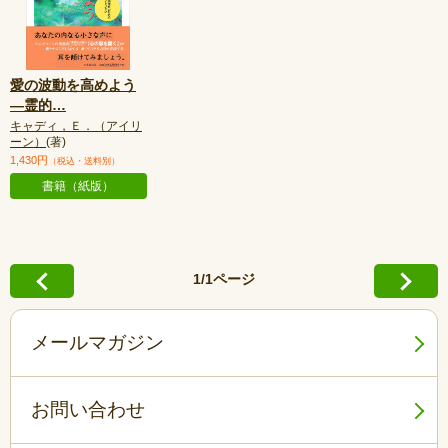
愛の波動を高めよう
—霊的
…
キャディ，Ｅ．（アイリ
ーン）
(著)
1,430円
（税込・送料別）
書籍（紙版）
1/1ページ
メールマガジン
お問い合わせ