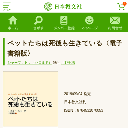
0
ペットたちは死後も生きている〈電子
書籍版〉
シャープ，Ｈ．（ハロルド）
(著)
,
小野千穂
2019/09/04 発売
日本教文社刊
ISBN：
9784531070053