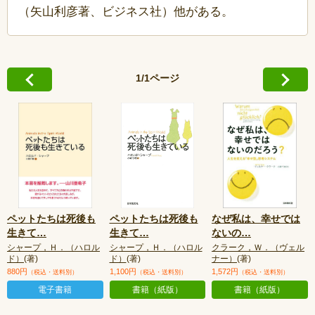
（矢山利彦著、ビジネス社）他がある。
1/1ページ
ペットたちは死後も
ペットたちは死後も
なぜ私は、幸せでは
生きて
…
生きて
…
ないの
…
シャープ，Ｈ．（ハロル
シャープ，Ｈ．（ハロル
クラーク，Ｗ．（ヴェル
ド）
(著)
ド）
(著)
ナー）
(著)
880円
1,100円
1,572円
（税込・送料別）
（税込・送料別）
（税込・送料別）
電子書籍
書籍（紙版）
書籍（紙版）