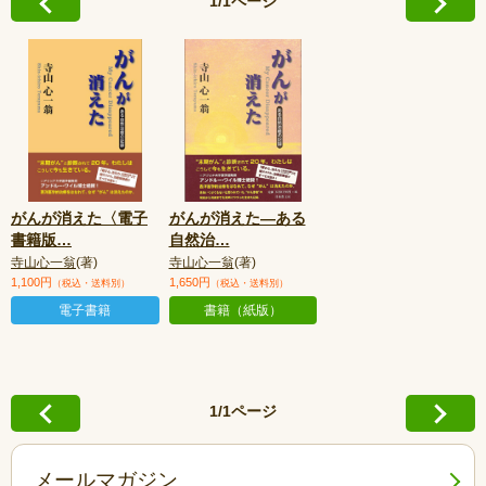
1/1ページ
がんが消えた〈電子
がんが消えた—ある
書籍版
…
自然治
…
寺山心一翁
(著)
寺山心一翁
(著)
1,100円
1,650円
（税込・送料別）
（税込・送料別）
電子書籍
書籍（紙版）
1/1ページ
メールマガジン