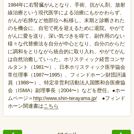
1984年に右腎臓がんとなり、手術、抗がん剤、放射
線治療という現代医学による治療にもかかわらず、
がんが右肺など他部位へ転移し、末期と診断された
のを機会に、自宅で死を迎えるために退院。やがて
がんに愛を送り、深い気づきを得て、副作用のない
様々な代替療法を自分が中心となり、自分のからだ
に調和をとりながら統合的に取り入れ、やがてがん
は自然治癒していった。ホリスティック経営コンサ
ルタント（1981〜）、日本ホリスティック医学協会
常任理事（1987〜1995）、フィンドホーン財団評議
員（1988〜）、特定非営利活動法人国際和合医療協
会（ISMA）副理事長（2004〜）などを歴任。●ホー
ムページ＝
http://www.shin-terayama.jp/
●フィンド
ホーン関連書は
こちら