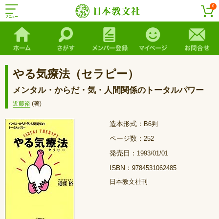
0
やる気療法（セラピー）
メンタル・からだ・気・人間関係のトータルパワー
近藤裕
(著)
造本形式：
B6判
ページ数：
252
発売日：
1993/01/01
ISBN：
9784531062485
日本教文社刊