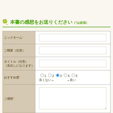
本書の感想をお送りください
（
*
は必須）
ニックネーム
*
ご職業（任意）
タイトル（任意）
（見出しになります）
1
2
3
4
5
おすすめ度
*
良くない←
→良い
ご感想
*