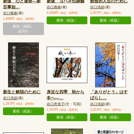
新版 心と運命—新
新版 ヨハネ伝講義
創造的人生のために
百事如
…
谷口雅春
(著)
谷口清超
(著)
2,200円
1,257円
谷口雅春
(著)
（税込・送料別）
（税込・送料別）
1,938円
（税込・送料別）
書籍（紙版）
書籍（紙版）
書籍（紙版）
品切れ
新生と解脱のために
身近な四季 秋から
「ありがとう」はす
冬へ—
…
ばらし
…
谷口清超
(著)
1,257円
谷口恵美子
(文・写真)
谷口清超
(著)
（税込・送料別）
1,257円
1,012円
（税込・送料別）
（税込・送料別）
書籍（紙版）
書籍（紙版）
書籍（紙版）