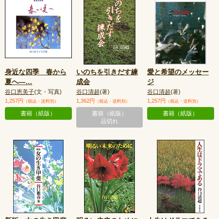
身近な四季 春から
いのちを引きだす練
愛と希望のメッセー
夏へ—
…
成会
ジ
谷口恵美子
(文・写真)
谷口清超
(著)
谷口清超
(著)
1,257円
1,362円
1,257円
（税込・送料別）
（税込・送料別）
（税込・送料別）
書籍（紙版）
書籍（紙版）
書籍（紙版）
品切れ