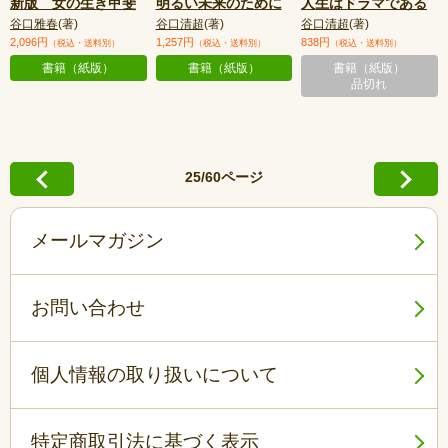
新版 女の生き甲斐
明るい未来のために
人生はドラマである
谷口雅春
(著)
谷口清超
(著)
谷口清超
(著)
2,096円
1,257円
838円
（税込・送料別）
（税込・送料別）
（税込・送料別）
書籍（紙版）
書籍（紙版）
書籍（紙版）
品切れ
25/60ページ
メールマガジン
お問い合わせ
個人情報の取り扱いについて
特定商取引法に基づく表示