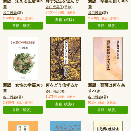
新版 栄える生活365
輝子先生を偲んで
新版 幸福を招く365
章
章
谷口恵美子
(監修)
2,136円
谷口雅春
(著)
谷口雅春
(著)
（税込・送料別）
2,200円
2,200円
（税込・送料別）
（税込・送料別）
書籍（紙版）
書籍（紙版）
書籍（紙版）
新版 女性の幸福365
何をどう信ずるか
新版 菩薩は何を為
章
すべき
…
谷口清超
(著)
1,175円
谷口雅春
(著)
谷口雅春
(著)
（税込・送料別）
2,255円
913円
（税込・送料別）
（税込・送料別）
書籍（紙版）
書籍（紙版）
書籍（紙版）