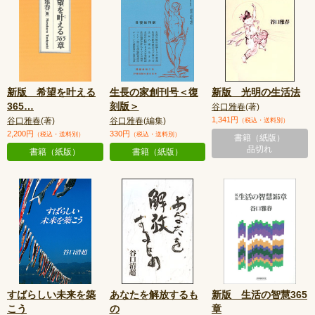
新版 希望を叶える
生長の家創刊号＜復
新版 光明の生活法
365
…
刻版＞
谷口雅春
(著)
1,341円
谷口雅春
(著)
谷口雅春
(編集)
（税込・送料別）
2,200円
330円
（税込・送料別）
（税込・送料別）
書籍（紙版）
品切れ
書籍（紙版）
書籍（紙版）
すばらしい未来を築
あなたを解放するも
新版 生活の智慧365
こう
の
章