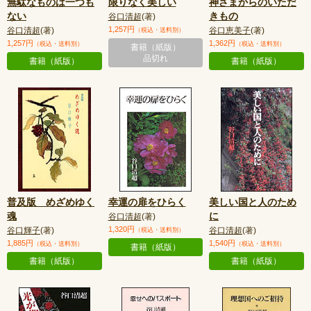
無駄なものは一つも
限りなく美しい
神さまからのいただ
ない
きもの
谷口清超
(著)
1,257円
谷口清超
(著)
谷口恵美子
(著)
（税込・送料別）
1,257円
1,362円
（税込・送料別）
（税込・送料別）
書籍（紙版）
品切れ
書籍（紙版）
書籍（紙版）
普及版 めざめゆく
幸運の扉をひらく
美しい国と人のため
魂
に
谷口清超
(著)
1,320円
谷口輝子
(著)
谷口清超
(著)
（税込・送料別）
1,885円
1,540円
（税込・送料別）
（税込・送料別）
書籍（紙版）
書籍（紙版）
書籍（紙版）