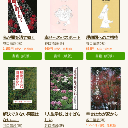
光が闇を消す如く
幸せへのパスポート
理想国へのご招待
谷口清超
(著)
谷口清超
(著)
谷口清超
(著)
1,153円
660円
638円
（税込・送料別）
（税込・送料別）
（税込・送料別）
書籍（紙版）
書籍（紙版）
書籍（紙版）
解決できない問題は
｢人生学校｣はすばら
幸せはわが家から
ない—
…
しい
谷口清超
(著)
1,257円
谷口清超
(著)
谷口清超
(著)
（税込・送料別）