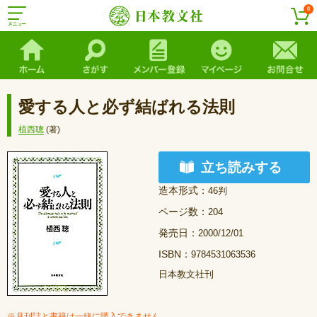
0
愛する人と必ず結ばれる法則
植西聰
(著)
立ち読みする
造本形式：
46判
ページ数：
204
発売日：
2000/12/01
ISBN：
9784531063536
日本教文社刊
※月刊誌と書籍は一緒に購入できません。