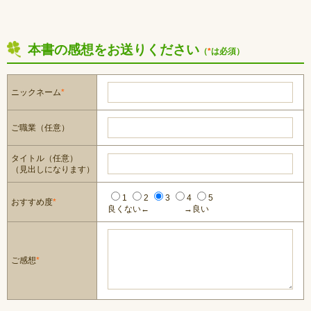
本書の感想をお送りください
（
*
は必須）
ニックネーム
*
ご職業（任意）
タイトル（任意）
（見出しになります）
1
2
3
4
5
おすすめ度
*
良くない←
→良い
ご感想
*