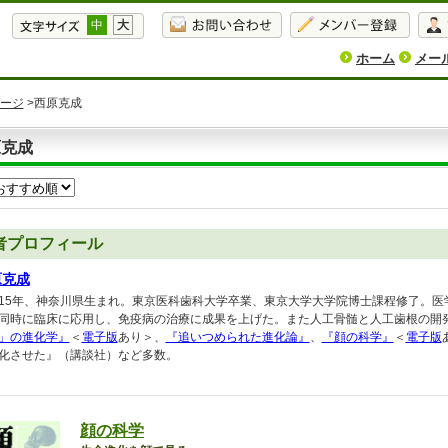
中
大
ホーム
メー
ージ
>西原克成
原克成
者プロフィール
原克成
15年、神奈川県生まれ。東京医科歯科大学卒業、東京大学大学院博士課程修了。医
同時に臨床に応用し、免疫病の治療に成果を上げた。また人工骨髄と人工歯根の開
」の進化学』
＜
電子版
あり＞、
『追いつめられた進化論』
、
『顔の科学』
＜
電子版
化させた』（講談社）など多数。
顔の科学