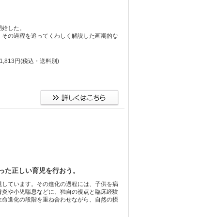
開始した。
、その過程を追ってくわしく解説した画期的な
,813円
(税込・送料別)
った正しい育児を行おう。
現しています。その進化の過程には、子供を病
膚炎や小児喘息などに、独自の視点と臨床経験
生命進化の段階を重ね合わせながら、自然の摂