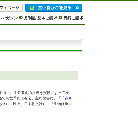
ルマガジン
月刊誌 見本ご請求
目録ご請求
学博士。生命進化の法則を実験によって検
発でも世界的に有名。主な著書に、
『「赤ち
あり＞（以上、日本教文社）、『生物は重力