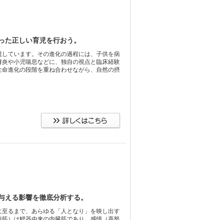
った正しい育児を行おう。
現しています。その進化の過程には、子供を病
膚炎や小児喘息などに、独自の視点と臨床経験
生命進化の段階を重ね合わせながら、自然の摂
与える影響を徹底分析する。
に至るまで、あらゆる「人となり」を映し出す
情筋）は鰓器由来の内臓筋であり、感情（喜怒