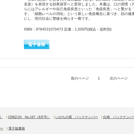
哀楽）を表現する効果器官へと変容しました。本書は、口の習慣（
らにはアレルギーや自己免疫疾患といった「免疫疾患」へと繋がる
す。「細胞レベルの消化」という新しい免疫概念に基づき、顔の健
にし、現代社会に警鐘を鳴らす一冊です。
ISBN：9784531070473 定価：1,500円
(税込・送料別)
前のページ
1
次のページ
号）
|
日時計24 No.197（8月号）
|
いのちの環 バックナンバー
|
白鳩 バックナンバ
ー
|
電子版書籍