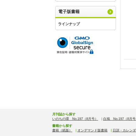
電子版書籍
ラインナップ
月刊誌から探す
いのちの環 No.197（8月号）
|
白鳩 No.197（8月
書籍から探す
書籍（紙版）
|
オンデマンド版書籍
|
日訓・カレンダ