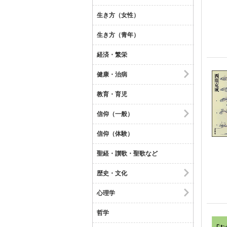
生き方（女性）
生き方（青年）
経済・繁栄
健康・治病
教育・育児
信仰（一般）
信仰（体験）
聖経・讃歌・聖歌など
歴史・文化
心理学
哲学