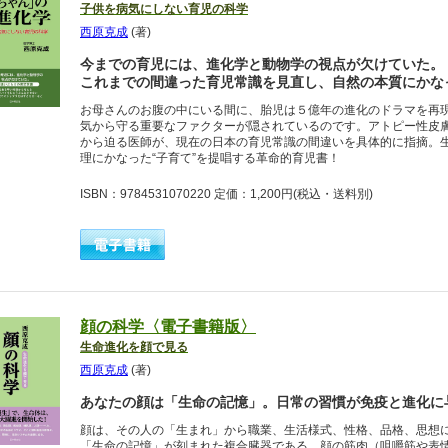
子供を病気にしない育児の科学
西原克成
(著)
今までの育児には、進化学と動物学の視点が欠けていた。
これまでの間違った育児常識を見直し、自然の本質にかな
お母さんのお腹の中にいる間に、胎児は５億年の進化のドラマを再
気から守る重要なファクターが隠されているのです。アトピー性皮
から迫る医師が、現在の日本の育児常識の間違いを具体的に指摘。
理にかなった“子育て”を提唱する革命的育児書！
ISBN：9784531070220 定価：1,200円
(税込・送料別)
顔の科学〈電子書籍版〉
生命進化を顔で見る
西原克成
(著)
あなたの顔は「生命の記憶」。日常の習慣が免疫と進化に
顔は、その人の「生まれ」から職業、生活様式、性格、品格、思想
「生命の記憶」が刻まれた複合臓器である。顔の筋肉（咀嚼筋や表