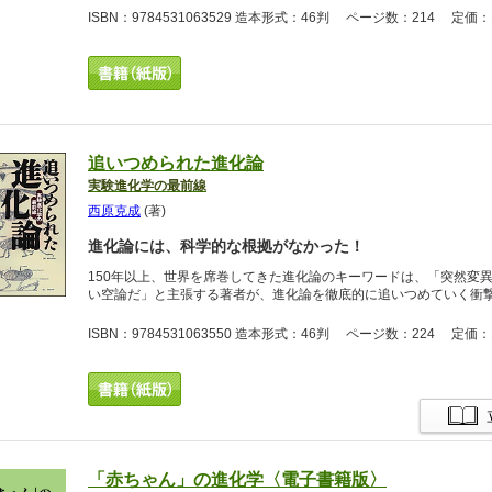
ISBN：9784531063529 造本形式：46判 ページ数：214 定価：1
追いつめられた進化論
実験進化学の最前線
西原克成
(著)
進化論には、科学的な根拠がなかった！
150年以上、世界を席巻してきた進化論のキーワードは、「突然変
い空論だ」と主張する著者が、進化論を徹底的に追いつめていく衝
ISBN：9784531063550 造本形式：46判 ページ数：224 定価：1
「赤ちゃん」の進化学〈電子書籍版〉