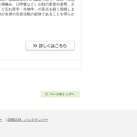
片側噛み、口呼吸など）が顔の変形や姿勢、さ
「ど忘れ医学・生物学」の盲点を鋭く指摘しま
康が全身の生命活動の総体であることを明らか
ー
|
日時計24 バックナンバー