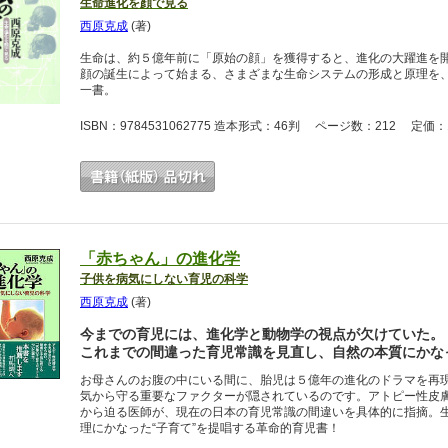
生命進化を顔で見る
西原克成
(著)
生命は、約５億年前に「原始の顔」を獲得すると、進化の大躍進を
顔の誕生によって始まる、さまざまな生命システムの形成と原理を
一書。
ISBN：9784531062775 造本形式：46判 ページ数：212 定価：1
「赤ちゃん」の進化学
子供を病気にしない育児の科学
西原克成
(著)
今までの育児には、進化学と動物学の視点が欠けていた。
これまでの間違った育児常識を見直し、自然の本質にかな
お母さんのお腹の中にいる間に、胎児は５億年の進化のドラマを再
気から守る重要なファクターが隠されているのです。アトピー性皮
から迫る医師が、現在の日本の育児常識の間違いを具体的に指摘。
理にかなった“子育て”を提唱する革命的育児書！