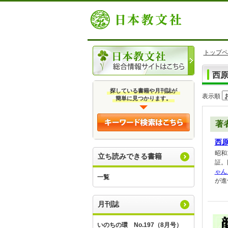
トップペ
西
探している書籍や月刊誌が
表示順
簡単に見つかります。
著
西
昭和
立ち読みできる書籍
証。
ゃん
一覧
が進
月刊誌
いのちの環 No.197（8月号）