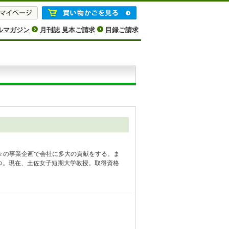
ルマガジン
月刊誌 見本ご請求
目録ご請求
々の事業企画で会社に多大の貢献をする。ま
立つ。現在、土佐女子短期大学教授。取得資格