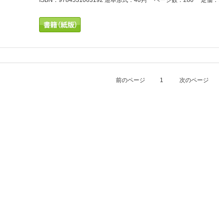
ISBN：9784531063192 造本形式：46判 ページ数：280 定価：1
前のページ
1
次のページ