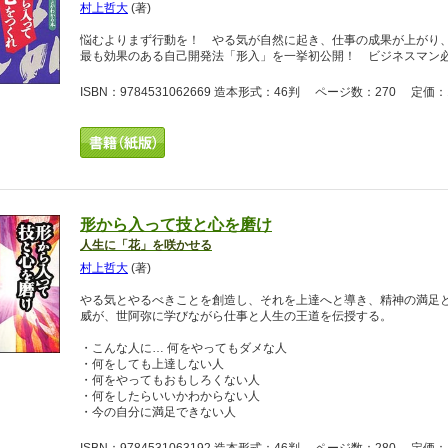
村上哲大
(著)
悩むよりまず行動を！ やる気が自然に起き、仕事の成果が上がり
最も効果のある自己開発法「形入」を一挙初公開！ ビジネスマン
ISBN：9784531062669 造本形式：46判 ページ数：270 定価：1
形から入って技と心を磨け
人生に「花」を咲かせる
村上哲大
(著)
やる気とやるべきことを創造し、それを上達へと導き、精神の満足
威が、世阿弥に学びながら仕事と人生の王道を伝授する。
・こんな人に… 何をやってもダメな人
・何をしても上達しない人
・何をやってもおもしろくない人
・何をしたらいいかわからない人
・今の自分に満足できない人