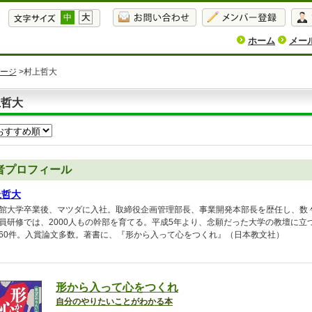
中
大
ホーム
メー
ージ
>村上哲大
上哲大
者プロフィール
上哲大
館大学卒業後、マツダに入社。取締役企画管理部長、事業開発本部長を歴任し、数
員研修では、2000人もの幹部を育てる。平成5年より、念願だった大学の教壇に
60件。入賞論文多数。著書に、『形から入って心をつくれ』（日本教文社）
形から入って心をつくれ
自分のやりたいことがわかる本