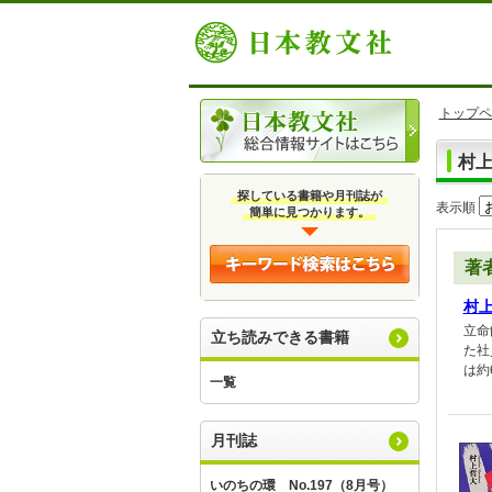
トップペ
村
探している書籍や月刊誌が
表示順
簡単に見つかります。
著
村
立命
立ち読みできる書籍
た社
は約
一覧
月刊誌
いのちの環 No.197（8月号）