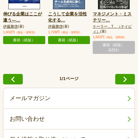
伸びる企業はここが
こうして企業を活性
マネジメント・ミス
違う—
…
化する
…
テリー
…
伊藤勝啓
(著)
伊藤勝啓
(著)
ケーラー，T．（テイビ
ィ）
(著)
1,602円
1,728円
（税込・送料別）
（税込・送料別）
1,602円
（税込・送料別）
書籍（紙版）
書籍（紙版）
書籍（紙版）
品切れ
1/1ページ
メールマガジン
お問い合わせ