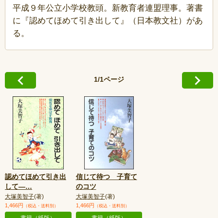
平成９年公立小学校教頭。新教育者連盟理事。著書
に『認めてほめて引き出して』（日本教文社）があ
る。
1/1ページ
認めてほめて引き出
信じて待つ 子育て
して—
…
のコツ
大塚美智子
(著)
大塚美智子
(著)
1,466円
1,466円
（税込・送料別）
（税込・送料別）