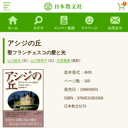
0
アシジの丘
聖フランチェスコの愛と光
山川紘矢
(文)
,
山川亜希子
(文)
,
北原教隆
(撮影)
造本形式：
46判
ページ数：
160
発売日：
1999/09/01
ISBN：
9784531063369
日本教文社刊