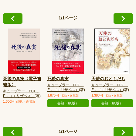
1/1ページ
死後の真実〈電子書
死後の真実
天使のおともだち
籍版〉
キューブラー・ロス，
キューブラー・ロス，
E．（エリザベス）
(著)
E．（エリザベス）
(著)
キューブラー・ロス，
1,870円
1,388円
E．（エリザベス）
(著)
（税込・送料別）
（税込・送料別）
1,300円
（税込・送料別）
書籍（紙版）
書籍（紙版）
1/1ページ