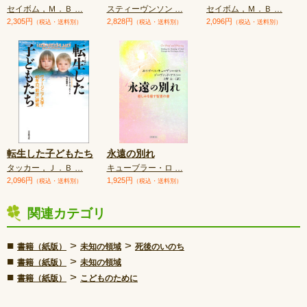
セイボム，Ｍ．Ｂ …
スティーヴンソン …
セイボム，Ｍ．Ｂ …
2,305円
2,828円
2,096円
（税込・送料別）
（税込・送料別）
（税込・送料別）
転生した子どもたち
永遠の別れ
タッカー，Ｊ．Ｂ …
キューブラー・ロ …
2,096円
1,925円
（税込・送料別）
（税込・送料別）
関連カテゴリ
■
>
>
書籍（紙版）
未知の領域
死後のいのち
■
>
書籍（紙版）
未知の領域
■
>
書籍（紙版）
こどものために