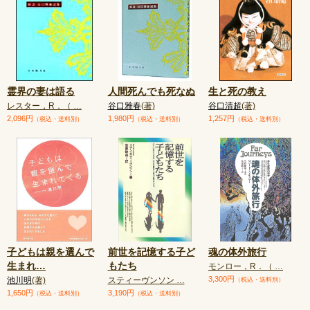
霊界の妻は語る
人間死んでも死なぬ
生と死の教え
レスター，R．（ …
谷口雅春
(著)
谷口清超
(著)
2,096円
1,980円
1,257円
（税込・送料別）
（税込・送料別）
（税込・送料別）
子どもは親を選んで
前世を記憶する子ど
魂の体外旅行
生まれ
…
もたち
モンロー，R．（ …
3,300円
池川明
(著)
スティーヴンソン …
（税込・送料別）
1,650円
3,190円
（税込・送料別）
（税込・送料別）