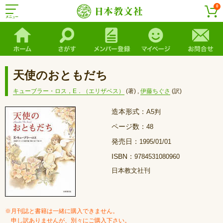
0
天使のおともだち
キューブラー・ロス，E．（エリザベス）
(著)
,
伊藤ちぐさ
(訳)
造本形式：
A5判
ページ数：
48
発売日：
1995/01/01
ISBN：
9784531080960
日本教文社刊
※月刊誌と書籍は一緒に購入できません。
申し訳ありませんが、別々にご購入下さい。