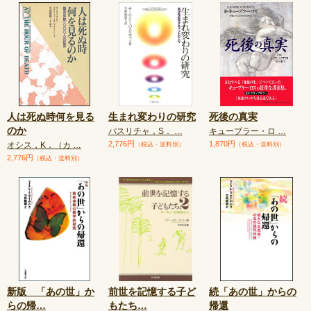
人は死ぬ時何を見る
生まれ変わりの研究
死後の真実
のか
パスリチャ，S． …
キューブラー・ロ …
2,776円
1,870円
オシス，K．（カ …
（税込・送料別）
（税込・送料別）
2,776円
（税込・送料別）
新版 「あの世」か
前世を記憶する子ど
続「あの世」からの
らの帰
…
もたち
…
帰還