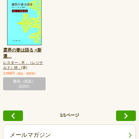
霊界の妻は語る <新
選
…
レスター，R．（レジナ
ルド）M．
(著)
2,096円
（税込・送料別）
書籍（紙版）
品切れ
1/1ページ
メールマガジン