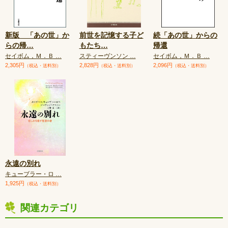
新版 「あの世」か
前世を記憶する子ど
続「あの世」からの
らの帰
…
もたち
…
帰還
セイボム，Ｍ．Ｂ …
スティーヴンソン …
セイボム，Ｍ．Ｂ …
2,305円
2,828円
2,096円
（税込・送料別）
（税込・送料別）
（税込・送料別）
永遠の別れ
キューブラー・ロ …
1,925円
（税込・送料別）
関連カテゴリ