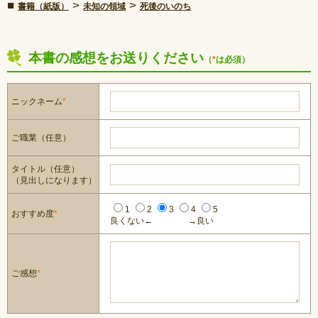
■
>
>
書籍（紙版）
未知の領域
死後のいのち
本書の感想をお送りください
（
*
は必須）
ニックネーム
*
ご職業（任意）
タイトル（任意）
（見出しになります）
1
2
3
4
5
おすすめ度
*
良くない←
→良い
ご感想
*