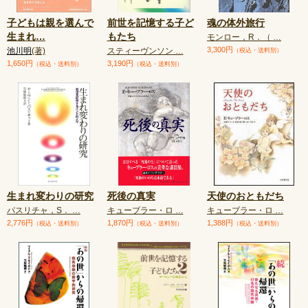
子どもは親を選んで
前世を記憶する子ど
魂の体外旅行
生まれ
…
もたち
モンロー，R．（ …
3,300円
池川明
(著)
スティーヴンソン …
（税込・送料別）
1,650円
3,190円
（税込・送料別）
（税込・送料別）
生まれ変わりの研究
死後の真実
天使のおともだち
パスリチャ，S． …
キューブラー・ロ …
キューブラー・ロ …
2,776円
1,870円
1,388円
（税込・送料別）
（税込・送料別）
（税込・送料別）