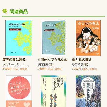
関連商品
霊界の妻は語る
人間死んでも死なぬ
生と死の教え
レスター，R．（ …
谷口雅春
(著)
谷口清超
(著)
2,096円
1,980円
1,257円
（税込・送料別）
（税込・送料別）
（税込・送料別）