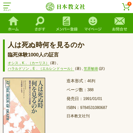
0
人は死ぬ時何を見るのか
臨死体験1000人の証言
オシス，K．（カーリス）
(著)
,
ハラルドソン，E．（エルレンドゥール）
(著)
,
笠原敏雄
(訳)
造本形式：
46判
ページ数：
388
発売日：
1991/01/01
ISBN：
9784531080687
日本教文社刊