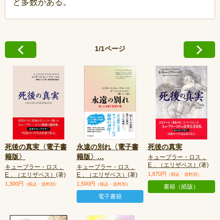
ど多数がある。
1/1ページ
死後の真実〈電子書
永遠の別れ〈電子書
死後の真実
籍版〉
籍版〉
…
キューブラー・ロス，
E．（エリザベス）
(著)
キューブラー・ロス，
キューブラー・ロス，
1,870円
E．（エリザベス）
(著)
E．（エリザベス）
(著)
（税込・送料別）
1,300円
1,500円
（税込・送料別）
（税込・送料別）
書籍（紙版）
電子書籍