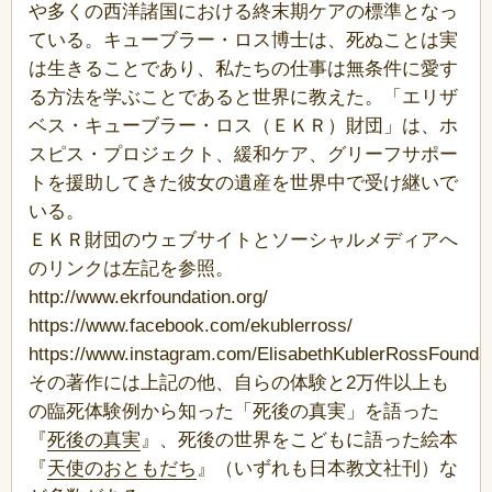
や多くの西洋諸国における終末期ケアの標準となっ
ている。キューブラー・ロス博士は、死ぬことは実
は生きることであり、私たちの仕事は無条件に愛す
る方法を学ぶことであると世界に教えた。「エリザ
ベス・キューブラー・ロス（ＥＫＲ）財団」は、ホ
スピス・プロジェクト、緩和ケア、グリーフサポー
トを援助してきた彼女の遺産を世界中で受け継いで
いる。
ＥＫＲ財団のウェブサイトとソーシャルメディアへ
のリンクは左記を参照。
http://www.ekrfoundation.org/
https://www.facebook.com/ekublerross/
https://www.instagram.com/ElisabethKublerRossFoundat
その著作には上記の他、自らの体験と2万件以上も
の臨死体験例から知った「死後の真実」を語った
『
死後の真実
』、死後の世界をこどもに語った絵本
『
天使のおともだち
』（いずれも日本教文社刊）な