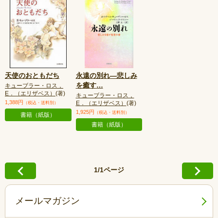
天使のおともだち
永遠の別れ—悲しみ
を癒す
…
キューブラー・ロス，
E．（エリザベス）
(著)
キューブラー・ロス，
1,388円
E．（エリザベス）
(著)
（税込・送料別）
1,925円
（税込・送料別）
書籍（紙版）
書籍（紙版）
1/1ページ
メールマガジン