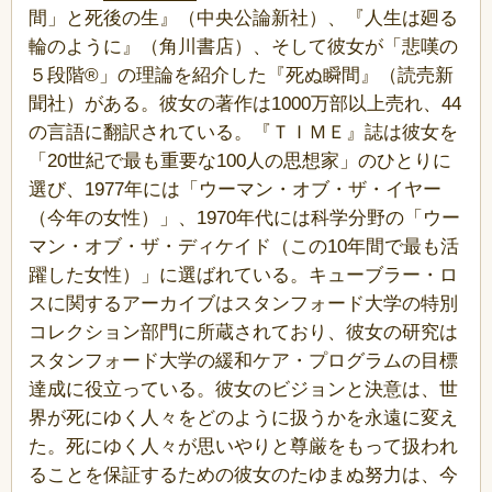
間」と死後の生』（中央公論新社）、『人生は廻る
輪のように』（角川書店）、そして彼女が「悲嘆の
５段階®」の理論を紹介した『死ぬ瞬間』（読売新
聞社）がある。彼女の著作は1000万部以上売れ、44
の言語に翻訳されている。『ＴＩＭＥ』誌は彼女を
「20世紀で最も重要な100人の思想家」のひとりに
選び、1977年には「ウーマン・オブ・ザ・イヤー
（今年の女性）」、1970年代には科学分野の「ウー
マン・オブ・ザ・ディケイド（この10年間で最も活
躍した女性）」に選ばれている。キューブラー・ロ
スに関するアーカイブはスタンフォード大学の特別
コレクション部門に所蔵されており、彼女の研究は
スタンフォード大学の緩和ケア・プログラムの目標
達成に役立っている。彼女のビジョンと決意は、世
界が死にゆく人々をどのように扱うかを永遠に変え
た。死にゆく人々が思いやりと尊厳をもって扱われ
ることを保証するための彼女のたゆまぬ努力は、今