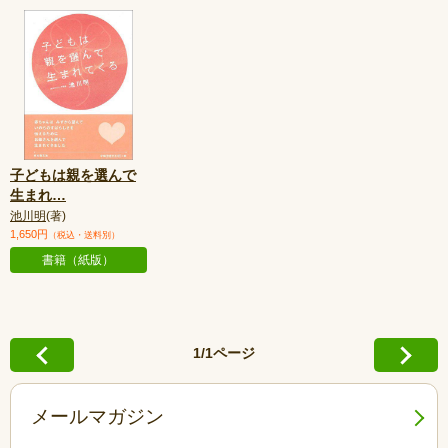
子どもは親を選んで
生まれ
…
池川明
(著)
1,650円
（税込・送料別）
書籍（紙版）
1/1ページ
メールマガジン