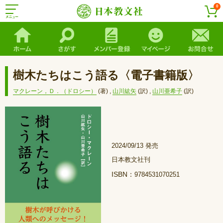
0
樹木たちはこう語る〈電子書籍版〉
マクレーン，Ｄ．（ドロシー）
(著)
,
山川紘矢
(訳)
,
山川亜希子
(訳)
2024/09/13 発売
日本教文社刊
ISBN：
9784531070251